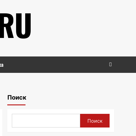
.RU
ка
Поиск
Поиск