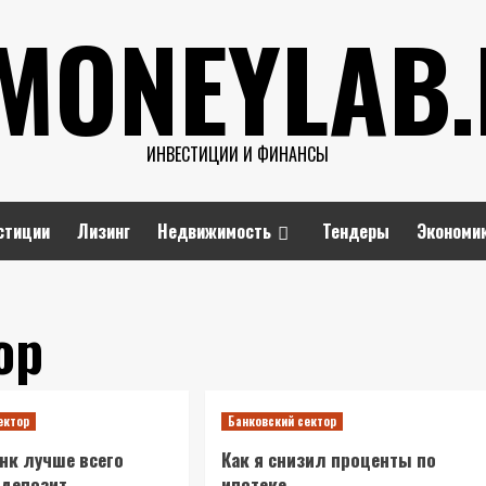
MONEYLAB
ИНВЕСТИЦИИ И ФИНАНСЫ
стиции
Лизинг
Недвижимость
Тендеры
Экономи
ор
ектор
Банковский сектор
анк лучше всего
Как я снизил проценты по
 депозит
ипотеке