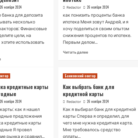
26 ноября 2024
26 ноября 2024
Redactor
 банка для депозита
как понизить проценты банка
ывать несколько
ипотека Меня зовут Андрей, и я
факторов⁚ Финансовые
хочу поделиться своим опытом
делите цели, на
снижения процентов по ипотеке.
 хотите использовать
Первым делом...
Read
Читать далее
more
Read
е
about
more
Как
about
я
ектор
В
Банковский сектор
снизил
какой
нка кредитные карты
Как выбрать банк для
проценты
банк
годные
кредитной карты
по
лучше
ипотеке
всего
26 ноября 2024
26 ноября 2024
Redactor
положить
карты⁚ как я нашел
Как я выбирал банк для кредитной
депозит
одные предложения
карты Сперва я определил, для
ка кредитные карты
чего мне нужна кредитная карта.
одные Я провел
Мне требовалось средство
ие рынка и сравнил...
оплаты...