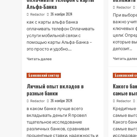
Альфа-Банка
Redactor
26 ноября 2024
Redactor
При выборе
важно учит
как с карты альфа банка
ключевых 
оплачивать телефон Оплачивать
цели⁚ Опре
услуги мобильной связи с
которые вы
помощью карты Альфа-Банка –
депозит...
это просто и удобно....
Read
Читать дале
Читать далее
more
about
Банковский сектор
Банковский с
Как
легко
Личный опыт вкладов в
Какого ба
и
разные банки
самые вы
быстро
оплачивать
26 ноября 2024
Redactor
Redactor
телефон
в каком банке лучше всего
Кредитные 
с
вкладывать деньги Я провел
самые выг
карты
тщательное исследование
Какого бан
Альфа-
Банка
различных банков, сравнивая
самые выг
процентные ставки, надежность и
исследован