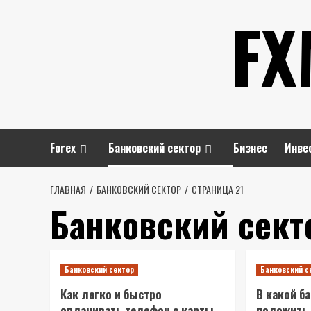
Перейти
FX
к
содержимому
Forex
Банковский сектор
Бизнес
Инве
ГЛАВНАЯ
БАНКОВСКИЙ СЕКТОР
СТРАНИЦА 21
Банковский сект
Банковский сектор
Банковский с
Как легко и быстро
В какой б
оплачивать телефон с карты
положить