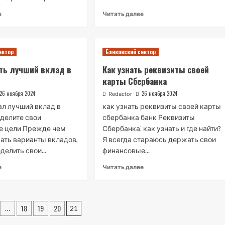
Read
Read
е
Читать далее
more
more
about
about
Какого
Как
банка
выбрать
ектор
Банковский сектор
кредитные
банк
ть лучший вклад в
Как узнать реквизиты своей
карты
для
карты Сбербанка
самые
кредитной
выгодные
карты
26 ноября 2024
26 ноября 2024
Redactor
ал лучший вклад в
как узнать реквизиты своей карты
делите свои
сбербанка банк Реквизиты
е цели Прежде чем
Сбербанка⁚ как узнать и где найти?
чать варианты вкладов,
Я всегда стараюсь держать свои
елить свои...
финансовые...
Read
Read
е
Читать далее
more
more
about
about
Как
Как
ация
выбрать
узнать
18
19
20
…
21
лучший
реквизиты
вклад
своей