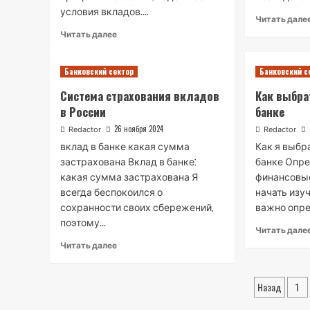
условия вкладов....
Читать дале
Read
Читать далее
more
about
Банковский сектор
Банковский с
Личный
опыт
Система страхования вкладов
Как выбра
вкладов
в России
банке
в
разные
26 ноября 2024
Redactor
Redactor
банки
вклад в банке какая сумма
Как я выбр
застрахована Вклад в банке⁚
банке Опре
какая сумма застрахована Я
финансовы
всегда беспокоился о
начать изу
сохранности своих сбережений‚
важно опред
поэтому...
Читать дале
Read
Читать далее
more
about
Пагин
Система
Назад
1
страхования
вкладов