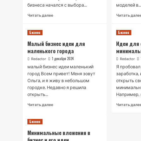
бизнеса начался с выбора...
моделей в..
Read
Читать далее
Читать дале
more
about
Бизнес
Идеи
Бизнес
малого
Малый бизнес идеи для
Идеи для 
бизнеса:
маленького города
минималь
свое
производство
1 декабря 2024
Redactor
Redactor
малый бизнес идеи маленький
Я пробовал
город Всем привет! Меня зовут
заработка, 
Ольга, и я живу в небольшом
открыть св
городке. Недавно я решила
минимальн
открыть...
Например, я
Read
Читать далее
Читать дале
more
about
Бизнес
Малый
бизнес
Минимальные вложения в
идеи
бизнес и его идеи
для