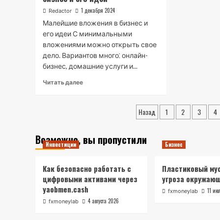
маленького
1 декабря 2024
Redactor
города
Малейшие вложения в бизнес и
его идеи С минимальными
вложениями можно открыть свое
дело. Вариантов много⁚ онлайн-
бизнес, домашние услуги и...
Read
Читать далее
more
about
Пагинация
Минимальные
Назад
1
2
3
4
вложения
записей
в
Возможно, вы пропустили
бизнес
Инвестиции
Бизнес
и
его
идеи
Как безопасно работать с
Пластиковый мус
цифровыми активами через
угроза окружаю
yaobmen.cash
11 ию
fxmoneylab
4 августа 2026
fxmoneylab