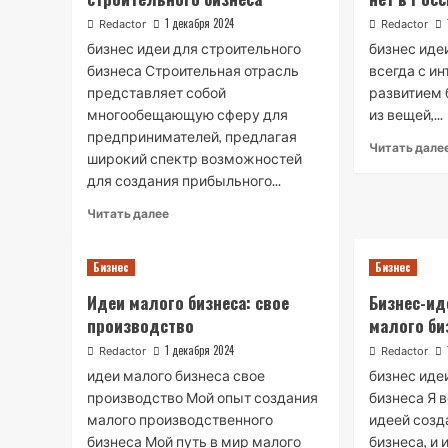
1 декабря 2024
Redactor
Redactor
бизнес идеи для строительного
бизнес иде
бизнеса Строительная отрасль
всегда с и
представляет собой
развитием 
многообещающую сферу для
из вещей,...
предпринимателей, предлагая
Читать дале
широкий спектр возможностей
для создания прибыльного...
Read
Читать далее
more
about
Бизнес
Бизнес
Бизнес-
идеи
Идеи малого бизнеса: свое
Бизнес-ид
для
производство
малого би
строительного
бизнеса
1 декабря 2024
Redactor
Redactor
идеи малого бизнеса свое
бизнес иде
производство Мой опыт создания
бизнеса Я 
малого производственного
идеей созд
бизнеса Мой путь в мир малого
бизнеса, и