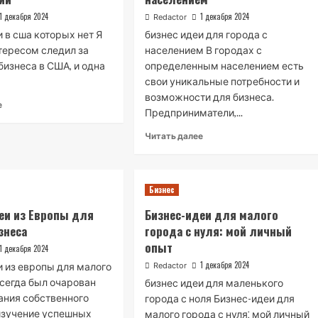
1 декабря 2024
1 декабря 2024
Redactor
и в сша которых нет Я
бизнес идеи для города с
нтересом следил за
населением В городах с
бизнеса в США, и одна
определенным населением есть
свои уникальные потребности и
возможности для бизнеса.
Read
е
Предприниматели,...
more
about
Read
Читать далее
Бизнес-
more
идеи
about
в
Бизнес-
США,
идеи
Бизнес
которых
для
нет
еи из Европы для
Бизнес-идеи для малого
города
в
знеса
города с нуля: мой личный
с
России
населением
опыт
1 декабря 2024
1 декабря 2024
и из европы для малого
Redactor
всегда был очарован
бизнес идеи для маленького
ания собственного
города с ноля Бизнес-идеи для
 изучение успешных
малого города с нуля⁚ мой личный