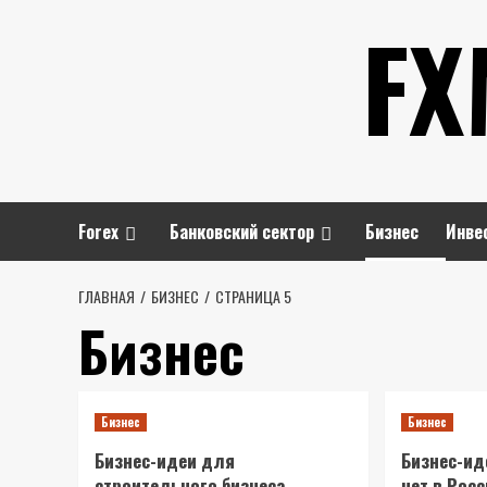
Перейти
FX
к
содержимому
Forex
Банковский сектор
Бизнес
Инве
ГЛАВНАЯ
БИЗНЕС
СТРАНИЦА 5
Бизнес
Бизнес
Бизнес
Бизнес-идеи для
Бизнес-ид
строительного бизнеса
нет в Рос