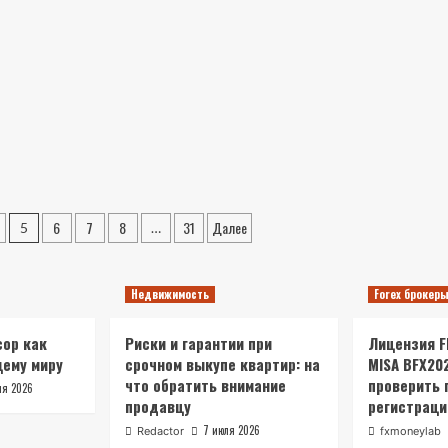
при
минимальных
затратах
6
7
8
31
Далее
5
…
Недвижимость
Forex брокер
ор как
Риски и гарантии при
Лицензия FR
щему миру
срочном выкупе квартир: на
MISA BFX20
что обратить внимание
проверить 
ля 2026
продавцу
регистраци
7 июля 2026
Redactor
fxmoneylab