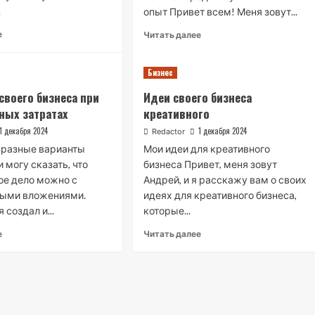
.
опыт Привет всем! Меня зовут...
Read
Read
е
Читать далее
more
more
about
about
Бизнес-
Бизнес
Бизнес-
идеи
идеи
своего бизнеса при
Идеи своего бизнеса
из
для
ных затратах
креативного
Европы
малого
для
города
1 декабря 2024
1 декабря 2024
Redactor
малого
с
 разные варианты
Мои идеи для креативного
бизнеса
нуля:
и могу сказать, что
бизнеса Привет, меня зовут
мой
ое дело можно с
Андрей, и я расскажу вам о своих
личный
опыт
ыми вложениями.
идеях для креативного бизнеса,
 создал и...
которые...
Read
Read
е
Читать далее
more
more
about
about
Идеи
Идеи
для
своего
своего
бизнеса
бизнеса
креативного