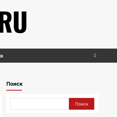
.RU
ка
Поиск
Поиск