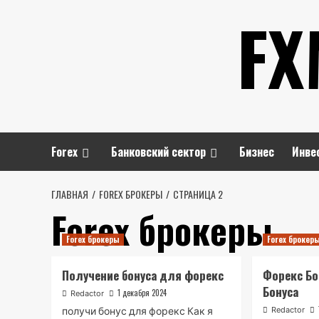
Перейти
FX
к
содержимому
Forex
Банковский сектор
Бизнес
Инве
ГЛАВНАЯ
FOREX БРОКЕРЫ
СТРАНИЦА 2
Forex брокеры
Forex брокеры
Forex брокер
Получение бонуса для форекс
Форекс Бо
Бонуса
1 декабря 2024
Redactor
получи бонус для форекс Как я
Redactor