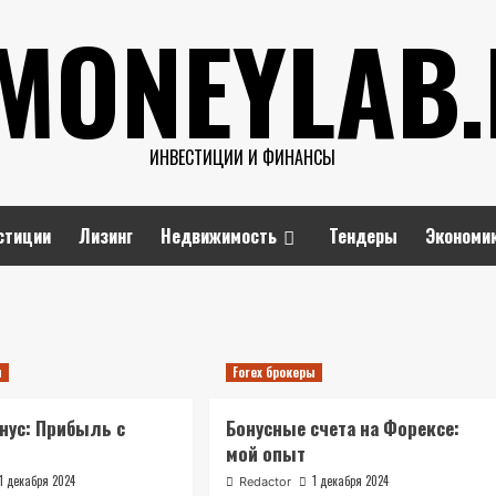
MONEYLAB
ИНВЕСТИЦИИ И ФИНАНСЫ
стиции
Лизинг
Недвижимость
Тендеры
Экономи
ы
Forex брокеры
нус: Прибыль с
Бонусные счета на Форексе:
мой опыт
1 декабря 2024
1 декабря 2024
Redactor