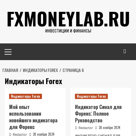
Перейти
FXMONEYLAB.RU
к
содержимому
ИНВЕСТИЦИИ И ФИНАНСЫ
Основное
меню
ГЛАВНАЯ
ИНДИКАТОРЫ FOREX
СТРАНИЦА 6
Индикаторы Forex
Индикаторы Forex
Индикаторы Forex
Мой опыт
Индикатор Синал для
использования
Форекс⁚ Полное
новейшего индикатора
Руководство
для Форекс
30 ноября 2024
Redactor
30 ноября 2024
Redactor
индикатор сигнал для