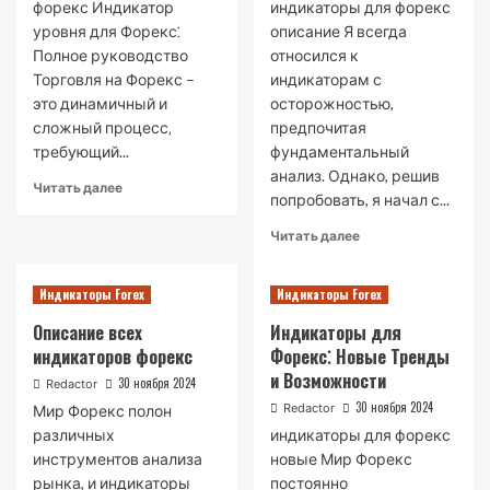
форекс Индикатор
индикаторы для форекс
уровня для Форекс⁚
описание Я всегда
Полное руководство
относился к
Торговля на Форекс –
индикаторам с
это динамичный и
осторожностью,
сложный процесс‚
предпочитая
требующий...
фундаментальный
анализ. Однако, решив
Read
Читать далее
попробовать, я начал с...
more
about
Read
Читать далее
Индикатор
more
уровня
about
для
Индикаторы Forex
Индикаторы Forex
Мой
Форекс:
личный
Описание всех
Индикаторы для
Полное
опыт
руководство
индикаторов форекс
Форекс⁚ Новые Тренды
использования
и Возможности
индикаторов
30 ноября 2024
Redactor
для
30 ноября 2024
Redactor
Мир Форекс полон
Форекс
различных
индикаторы для форекс
инструментов анализа
новые Мир Форекс
рынка, и индикаторы
постоянно