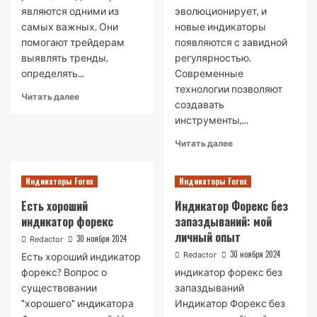
являются одними из
эволюционирует, и
самых важных. Они
новые индикаторы
помогают трейдерам
появляются с завидной
выявлять тренды,
регулярностью.
определять...
Современные
технологии позволяют
Read
Читать далее
создавать
more
инструменты,...
about
Описание
Read
Читать далее
всех
more
индикаторов
about
форекс
Индикаторы Forex
Индикаторы Forex
Индикаторы
для
Есть хороший
Индикатор Форекс без
Форекс⁚
индикатор форекс
запаздываний: мой
Новые
личный опыт
Тренды
30 ноября 2024
Redactor
и
30 ноября 2024
Redactor
Есть хороший индикатор
Возможности
форекс? Вопрос о
индикатор форекс без
существовании
запаздываний
"хорошего" индикатора
Индикатор Форекс без