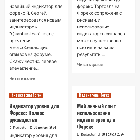
новейший индикатор для
форекс Торговля на
форекс Я, Сергей,
Форекс сопряжена с
заинтересовался новым
рисками, и
индикатором
использование
"QuantumLeap" после
индикаторов сигналов
прочтения
может существенно
многообещающих
повлиять на ваши
отзывов на форуме․
результаты....
Скажу честно, первое
Read
Читать далее
впечатление...
more
about
Read
Читать далее
Индикатор
more
Синал
about
для
Индикаторы Forex
Индикаторы Forex
Мой
Форекс⁚
опыт
Индикатор уровня для
Мой личный опыт
Полное
использования
Руководство
Форекс: Полное
использования
новейшего
руководство
индикаторов для
индикатора
для
Форекс
30 ноября 2024
Redactor
Форекс
30 ноября 2024
Redactor
индикатор уровня для