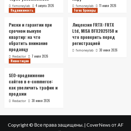
4 августа 2026
11 июля 2026
fxmoneylab
fxmoneylab
Недвижимость
Forex брокеры
Риски и гарантии при
Лицензия FRTX: FRTX
срочном выкупе
Ltd, MISA BFX2025158 и
квартир: на что
что проверить перед
обратить внимание
регистрацией
продавцу
30 июня 2026
fxmoneylab
7 июля 2026
Redactor
Инвестиции
SEO-продвижение
сайтов в e-commerce:
как увеличить трафик и
продажи
30 июня 2026
Redactor
Copyright © Все права защищены.
|
CoverNews
от AF