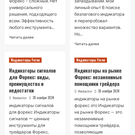
Форекс – сложный. Нет
запаздываний⁚ мой
универсального
личный опыт В поиске
решения, подходящего
безлагового индикатора
всем. Эффективность
я перепробовал
любого инструмента...
множество вариантов.
Но...
Read
Читать далее
more
Read
Читать далее
about
more
Есть
about
хороший
Индикаторы Forex
Индикаторы Forex
Индикатор
индикатор
Форекс
Индикаторы сигналов
Индикаторы на рынке
форекс
без
для Форекс: виды,
Форекс: незаменимые
запаздываний:
преимущества и
помощники трейдера
мой
личный
недостатки
30 ноября 2024
Redactor
опыт
30 ноября 2024
Redactor
индикаторы на рынке
индикаторы сигналов
форекс это Индикаторы
для форекс Индикаторы
на рынке Форекс — это
сигналов ー ценные
незаменимые
инструменты для
помощники трейдера,
трейдеров Форекс,
позволяющие