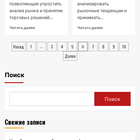
позволяющие упростить
анализировать
анализ рынка и принятие
рыночные тенденции и
торговых решений....
принимать...
Read
Read
Читать далее
Читать далее
more
more
about
about
Пагинация
Индикаторы
Индикаторы
Назад
1
3
4
5
7
8
9
10
…
6
сигналов
на
записей
Далее
для
рынке
Форекс:
Форекс:
виды,
незаменимые
Поиск
преимущества
помощники
и
трейдера
недостатки
Поиск
Свежие записи