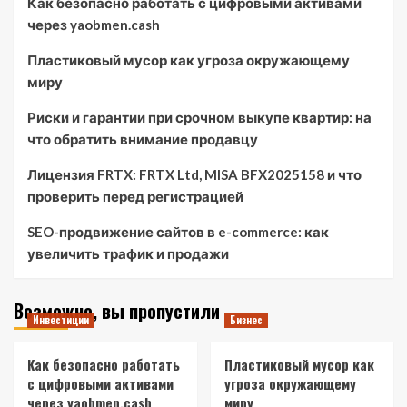
Как безопасно работать с цифровыми активами
через yaobmen.cash
Пластиковый мусор как угроза окружающему
миру
Риски и гарантии при срочном выкупе квартир: на
что обратить внимание продавцу
Лицензия FRTX: FRTX Ltd, MISA BFX2025158 и что
проверить перед регистрацией
SEO-продвижение сайтов в e-commerce: как
увеличить трафик и продажи
Возможно, вы пропустили
Инвестиции
Бизнес
Как безопасно работать
Пластиковый мусор как
с цифровыми активами
угроза окружающему
через yaobmen.cash
миру