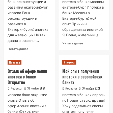
банк реконструкции и
ипотека в банке москвы
развития екатеринбург
екатеринбург Ипотека в
ипотека Банк
банке Москвы в
реконструкции и
Екатеринбурге⁚ мой
развития в
опыт Причины
Екатеринбурге⁚ ипотека
обращения за ипотекой
для желающих Не так
Я, Елена, жительница...
давно я решился...
Read
Читать далее
more
Read
Читать далее
about
more
Ипотека
about
в
Ипотека
Ипотека
Ипотека
банке
в
Отзыв об оформлении
Мой опыт получения
Москвы
Банке
ипотеки в банке
ипотеки в европейских
в
реконструкции
Екатеринбурге:
Открытие
банках
и
мой
развития
30 ноября 2024
30 ноября 2024
Redactor
Redactor
опыт
в
ипотека банк открытие
ипотека в банках европы
Екатеринбурге
отзыв Отзыв об
по Приветствую, друзья!
оформлении ипотеки в
Хочу поделиться своим
банке «Открытие»
опытом получения