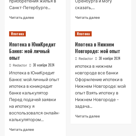
приобретения жилья в
Оренбурга и могу
Санкт-Петербурге...
сказать,...
Read
Read
Читать далее
Читать далее
more
more
about
about
Ипотека
Ипотека
Ипотечный
Ипотека
центр
в
Ипотека в ЮниКредит
Ипотека в Нижнем
банка
Оренбурге:
Банке: мой личный
Новгороде: мой опыт
Санкт-
обзор
опыт
Петербург
банковских
30 ноября 2024
Redactor
предложений
30 ноября 2024
Redactor
ипотека в нижнем
Ипотека в ЮниКредит
новгороде все банки
Банке⁚ мой личный опыт
Оформление ипотеки в
ипотека в юникредит
Нижнем Новгороде⁚ мой
банке калькулятор
опыт Взять ипотеку в
Перед подачей заявки
Нижнем Новгороде –
на ипотеку я
задача...
воспользовался онлайн-
Read
Читать далее
калькулятором...
more
about
Read
Читать далее
Ипотека
more