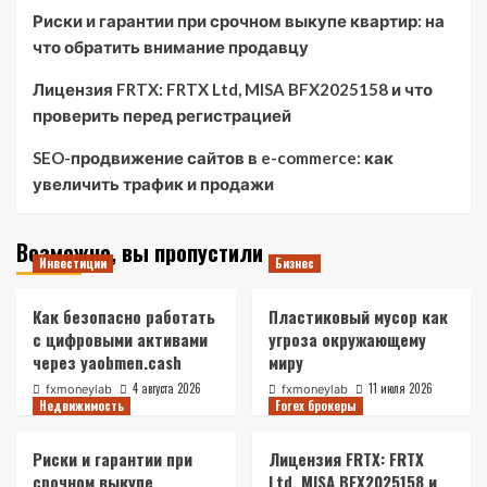
Риски и гарантии при срочном выкупе квартир: на
что обратить внимание продавцу
Лицензия FRTX: FRTX Ltd, MISA BFX2025158 и что
проверить перед регистрацией
SEO-продвижение сайтов в e-commerce: как
увеличить трафик и продажи
Возможно, вы пропустили
Инвестиции
Бизнес
Как безопасно работать
Пластиковый мусор как
с цифровыми активами
угроза окружающему
через yaobmen.cash
миру
4 августа 2026
11 июля 2026
fxmoneylab
fxmoneylab
Недвижимость
Forex брокеры
Риски и гарантии при
Лицензия FRTX: FRTX
срочном выкупе
Ltd, MISA BFX2025158 и