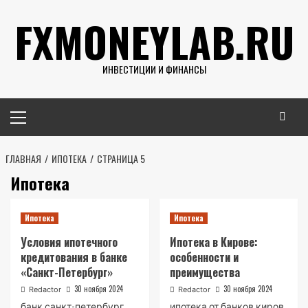
Перейти
FXMONEYLAB.RU
к
содержимому
ИНВЕСТИЦИИ И ФИНАНСЫ
Основное
меню
ГЛАВНАЯ
ИПОТЕКА
СТРАНИЦА 5
Ипотека
Ипотека
Ипотека
Условия ипотечного
Ипотека в Кирове:
кредитования в банке
особенности и
«Санкт-Петербург»
преимущества
30 ноября 2024
30 ноября 2024
Redactor
Redactor
банк санкт-петербург
ипотека от банков киров