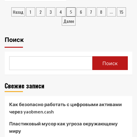
в
about
Пагинация
Нижнем
Ипотека
Назад
1
2
3
4
6
7
8
15
5
…
Новгороде:
в
записей
мой
Далее
ЮниКредит
опыт
Банке:
мой
Поиск
личный
опыт
Поиск
Свежие записи
Как безопасно работать с цифровыми активами
через yaobmen.cash
Пластиковый мусор как угроза окружающему
миру