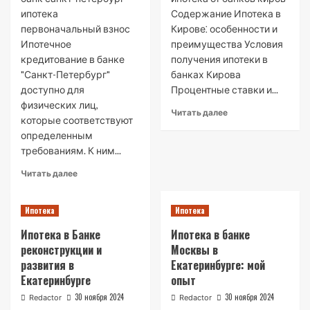
ипотека
Содержание Ипотека в
первоначальный взнос
Кирове⁚ особенности и
Ипотечное
преимущества Условия
кредитование в банке
получения ипотеки в
"Санкт-Петербург"
банках Кирова
доступно для
Процентные ставки и...
физических лиц,
Read
Читать далее
которые соответствуют
more
определенным
about
требованиям. К ним...
Ипотека
в
Read
Читать далее
Кирове:
more
особенности
about
и
Ипотека
Ипотека
Условия
преимущества
ипотечного
Ипотека в Банке
Ипотека в банке
кредитования
реконструкции и
Москвы в
в
развития в
Екатеринбурге: мой
банке
«Санкт-
Екатеринбурге
опыт
Петербург»
30 ноября 2024
30 ноября 2024
Redactor
Redactor