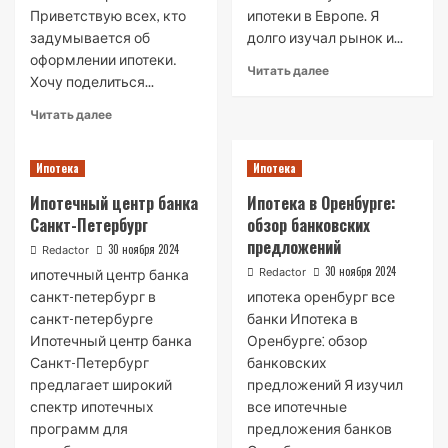
Приветствую всех, кто
ипотеки в Европе. Я
задумывается об
долго изучал рынок и...
оформлении ипотеки․
Read
Читать далее
Хочу поделиться...
more
about
Read
Читать далее
Мой
more
опыт
about
получения
Ипотека
Ипотека
Отзыв
ипотеки
об
Ипотечный центр банка
Ипотека в Оренбурге:
в
оформлении
европейских
Санкт-Петербург
обзор банковских
ипотеки
банках
предложений
в
30 ноября 2024
Redactor
банке
30 ноября 2024
Redactor
ипотечный центр банка
Открытие
санкт-петербург в
ипотека оренбург все
санкт-петербурге
банки Ипотека в
Ипотечный центр банка
Оренбурге⁚ обзор
Санкт-Петербург
банковских
предлагает широкий
предложений Я изучил
спектр ипотечных
все ипотечные
программ для
предложения банков