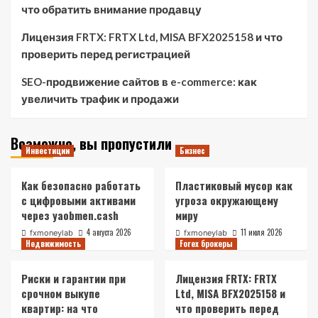
что обратить внимание продавцу
Лицензия FRTX: FRTX Ltd, MISA BFX2025158 и что
проверить перед регистрацией
SEO-продвижение сайтов в e-commerce: как
увеличить трафик и продажи
Возможно, вы пропустили
Инвестиции
Бизнес
Как безопасно работать
Пластиковый мусор как
с цифровыми активами
угроза окружающему
через yaobmen.cash
миру
4 августа 2026
11 июля 2026
fxmoneylab
fxmoneylab
Недвижимость
Forex брокеры
Риски и гарантии при
Лицензия FRTX: FRTX
срочном выкупе
Ltd, MISA BFX2025158 и
квартир: на что
что проверить перед