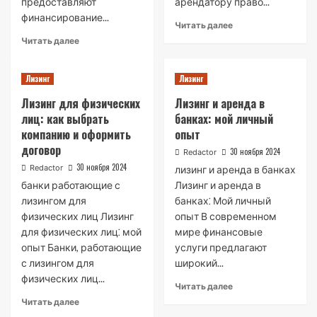
предоставляют
арендатору право...
финансирование...
Read
Читать далее
more
Read
Читать далее
about
more
Банковский
about
лизинг:
Лизинг
Лизинг
Банки,
особенности
кредитующие
Лизинг для физических
Лизинг и аренда в
и
лизинговые
лиц: как выбрать
банках: мой личный
преимущества
компании
компанию и оформить
опыт
договор
30 ноября 2024
Redactor
30 ноября 2024
Redactor
лизинг и аренда в банках
банки работающие с
Лизинг и аренда в
лизингом для
банках⁚ Мой личный
физических лиц Лизинг
опыт В современном
для физических лиц⁚ мой
мире финансовые
опыт Банки, работающие
услуги предлагают
с лизингом для
широкий...
физических лиц...
Read
Читать далее
more
Read
Читать далее
about
more