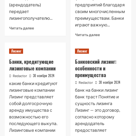
(арендодатель)
предприятий благодаря
передает
своим многочисленным
лизингополучателю...
преимуществам. Банки
играют важную...
Read
Читать далее
more
Read
Читать далее
about
more
Лизинг:
about
что
Лизинг
Лизинг
Проведение
это
банком
Банки, кредитующие
Банковский лизинг:
такое
лизинговых
лизинговые компании
особенности и
и
операций
какие
преимущества
30 ноября 2024
Redactor
его
30 ноября 2024
Redactor
какие банки кредитуют
виды
лизинговые компании
банк на банки лизинг
Лизинг представляет
банк траст Понятие и
собой долгосрочную
сущность лизинга
аренду имущества с
Лизинг — это договор,
возможностью его
согласно которому
последующего выкупа․
арендодатель
Лизинговые компании
предоставляет