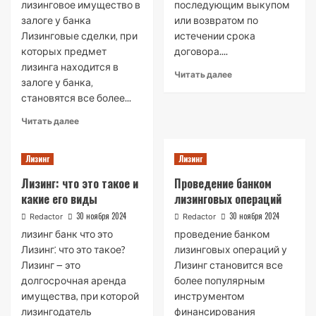
лизинговое имущество в
последующим выкупом
залоге у банка
или возвратом по
Лизинговые сделки‚ при
истечении срока
которых предмет
договора....
лизинга находится в
Read
Читать далее
залоге у банка‚
more
становятся все более...
about
Лизинговые
Read
Читать далее
операции
more
about
Лизинг
Лизинг
Залог
лизингового
Лизинг: что это такое и
Проведение банком
имущества:
какие его виды
лизинговых операций
особенности,
преимущества
30 ноября 2024
30 ноября 2024
Redactor
Redactor
и
лизинг банк что это
проведение банком
недостатки
Лизинг⁚ что это такое?
лизинговых операций у
Лизинг ౼ это
Лизинг становится все
долгосрочная аренда
более популярным
имущества, при которой
инструментом
лизингодатель
финансирования