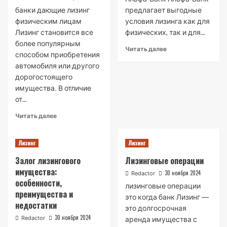
банки дающие лизинг
предлагает выгодные
физическим лицам
условия лизинга как для
Лизинг становится все
физических, так и для...
более популярным
Read
Читать далее
способом приобретения
more
автомобиля или другого
about
дорогостоящего
Лизинг
в
имущества․ В отличие
Альфа-
от...
Банке
Read
Читать далее
more
about
Лизинг
Лизинг
Банки,
предоставляющие
Залог лизингового
Лизинговые операции
лизинг
имущества:
физическим
30 ноября 2024
Redactor
особенности,
лицам
лизинговые операции
преимущества и
это когда банк Лизинг ―
недостатки
это долгосрочная
30 ноября 2024
Redactor
аренда имущества с