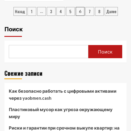
Лизинг
about
Пагинация
и
Лизинг
Назад
1
3
4
5
7
8
Далее
…
6
аренда
для
записей
в
физических
банках:
лиц:
Поиск
мой
как
личный
выбрать
опыт
компанию
и
Поиск
оформить
договор
Свежие записи
Как безопасно работать с цифровыми активами
через yaobmen.cash
Пластиковый мусор как угроза окружающему
миру
Риски и гарантии при срочном выкупе квартир: на