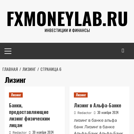
Перейти
FXMONEYLAB.RU
к
содержимому
ИНВЕСТИЦИИ И ФИНАНСЫ
Основное
меню
ГЛАВНАЯ
ЛИЗИНГ
СТРАНИЦА 6
Лизинг
Лизинг
Лизинг
Банки,
Лизинг в Альфа-Банке
предоставляющие
30 ноября 2024
Redactor
лизинг физическим
лизинг в банке альфа
лицам
банк Лизинг в банке
30 ноября 2024
Redactor
Альфа-Банк Альфа-Банк