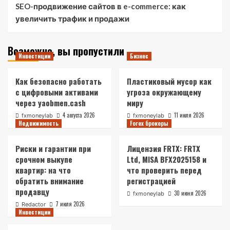
SEO-продвижение сайтов в e-commerce: как
увеличить трафик и продажи
Возможно, вы пропустили
Инвестиции
Бизнес
Как безопасно работать
Пластиковый мусор как
с цифровыми активами
угроза окружающему
через yaobmen.cash
миру
4 августа 2026
11 июля 2026
fxmoneylab
fxmoneylab
Недвижимость
Forex брокеры
Риски и гарантии при
Лицензия FRTX: FRTX
срочном выкупе
Ltd, MISA BFX2025158 и
квартир: на что
что проверить перед
обратить внимание
регистрацией
продавцу
30 июня 2026
fxmoneylab
7 июля 2026
Redactor
Инвестиции