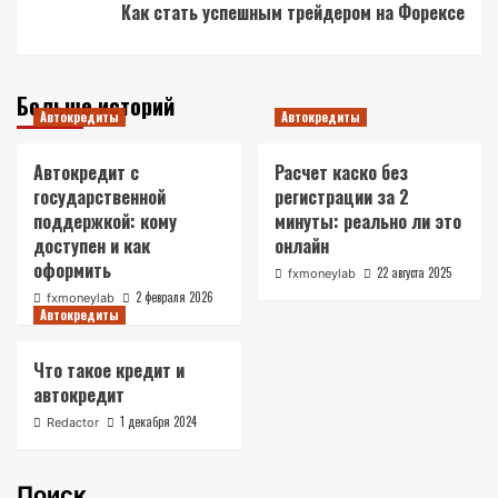
Как стать успешным трейдером на Форексе
Больше историй
Автокредиты
Автокредиты
Автокредит с
Расчет каско без
государственной
регистрации за 2
поддержкой: кому
минуты: реально ли это
доступен и как
онлайн
оформить
22 августа 2025
fxmoneylab
2 февраля 2026
fxmoneylab
Автокредиты
Что такое кредит и
автокредит
1 декабря 2024
Redactor
Поиск