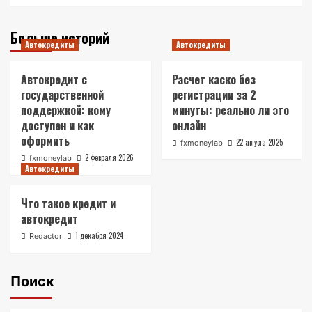
Больше историй
Автокредиты
Автокредиты
Автокредит с
Расчет каско без
государственной
регистрации за 2
поддержкой: кому
минуты: реально ли это
доступен и как
онлайн
оформить
22 августа 2025
fxmoneylab
2 февраля 2026
fxmoneylab
Автокредиты
Что такое кредит и
автокредит
1 декабря 2024
Redactor
Поиск