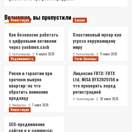
Возможно, вы пропустили
Инвестиции
Бизнес
Как безопасно работать
Пластиковый мусор как
с цифровыми активами
угроза окружающему
через yaobmen.cash
миру
4 августа 2026
11 июля 2026
fxmoneylab
fxmoneylab
Недвижимость
Forex брокеры
Риски и гарантии при
Лицензия FRTX: FRTX
срочном выкупе
Ltd, MISA BFX2025158 и
квартир: на что
что проверить перед
обратить внимание
регистрацией
продавцу
30 июня 2026
fxmoneylab
7 июля 2026
Redactor
Инвестиции
SEO-продвижение
сайтов в e-commerce: