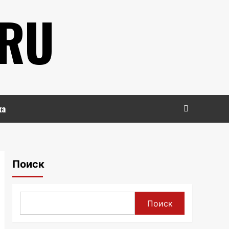
.RU
ка
Поиск
Поиск