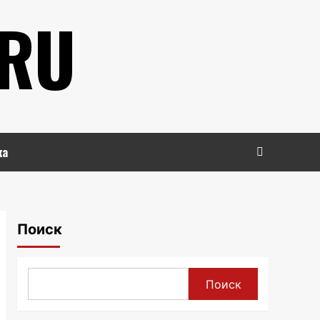
.RU
ка
Поиск
Поиск