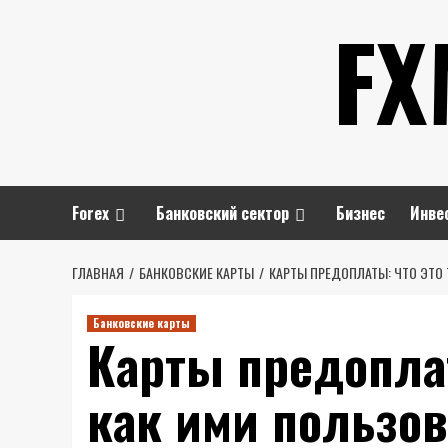
Перейти
FX
к
содержимому
Forex
Банковский сектор
Бизнес
Инве
ГЛАВНАЯ
БАНКОВСКИЕ КАРТЫ
КАРТЫ ПРЕДОПЛАТЫ: ЧТО ЭТО 
Банковские карты
Карты предоплат
как ими пользов