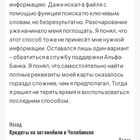
информацию․ Даже искал в файле с
помощью функции поиска по ключевым
словам, но безрезультатно․ Разочарование
уже начинало меня поглощать․ Я понял, что
этот способ тоже не принесёт мне нужной
информации․ Оставался лишь один вариант
– обратиться в службу поддержки Альфа-
Банка․ Я понял, что самостоятельно найти
полные реквизиты моей карты оказалось
гораздо сложнее, чем я предполагал․ Тогда
я решил не терять время и воспользоваться
последним способом․
Post
Назад
Кредиты на автомобили в Челябинске
Navigation