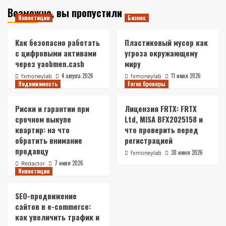
Возможно, вы пропустили
Инвестиции
Бизнес
Как безопасно работать
Пластиковый мусор как
с цифровыми активами
угроза окружающему
через yaobmen.cash
миру
4 августа 2026
11 июля 2026
fxmoneylab
fxmoneylab
Недвижимость
Forex брокеры
Риски и гарантии при
Лицензия FRTX: FRTX
срочном выкупе
Ltd, MISA BFX2025158 и
квартир: на что
что проверить перед
обратить внимание
регистрацией
продавцу
30 июня 2026
fxmoneylab
7 июля 2026
Redactor
Инвестиции
SEO-продвижение
сайтов в e-commerce:
как увеличить трафик и