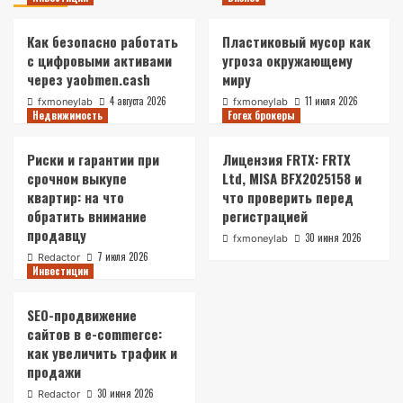
Как безопасно работать
Пластиковый мусор как
с цифровыми активами
угроза окружающему
через yaobmen.cash
миру
4 августа 2026
11 июля 2026
fxmoneylab
fxmoneylab
Недвижимость
Forex брокеры
Риски и гарантии при
Лицензия FRTX: FRTX
срочном выкупе
Ltd, MISA BFX2025158 и
квартир: на что
что проверить перед
обратить внимание
регистрацией
продавцу
30 июня 2026
fxmoneylab
7 июля 2026
Redactor
Инвестиции
SEO-продвижение
сайтов в e-commerce:
как увеличить трафик и
продажи
30 июня 2026
Redactor