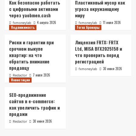
Как безопасно работать
Пластиковый мусор как
с цифровыми активами
угроза окружающему
через yaobmen.cash
миру
4 августа 2026
11 июля 2026
fxmoneylab
fxmoneylab
Недвижимость
Forex брокеры
Риски и гарантии при
Лицензия FRTX: FRTX
срочном выкупе
Ltd, MISA BFX2025158 и
квартир: на что
что проверить перед
обратить внимание
регистрацией
продавцу
30 июня 2026
fxmoneylab
7 июля 2026
Redactor
Инвестиции
SEO-продвижение
сайтов в e-commerce:
как увеличить трафик и
продажи
30 июня 2026
Redactor