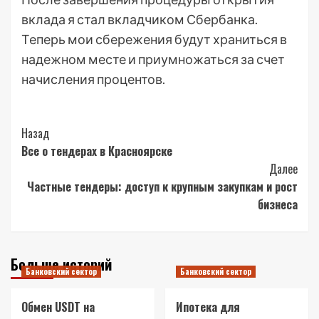
вклада я стал вкладчиком Сбербанка.
Теперь мои сбережения будут храниться в
надежном месте и приумножаться за счет
начисления процентов.
Post
Назад
Все о тендерах в Красноярске
Navigation
Далее
Частные тендеры: доступ к крупным закупкам и рост
бизнеса
Больше историй
Банковский сектор
Банковский сектор
Обмен USDT на
Ипотека для