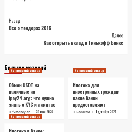
Post
Назад
Все о тендерах 2016
Navigation
Далее
Как открыть вклад в Тинькофф Банке
Больше историй
Банковский сектор
Банковский сектор
Обмен USDT на
Ипотека для
наличные на
иностранных граждан:
ipay24.org: что нужно
какие банки
знать о KYC и лимитах
предоставляют
30 мая 2026
1 декабря 2024
fxmoneylab
Redactor
Банковский сектор
Ипотека в банке: