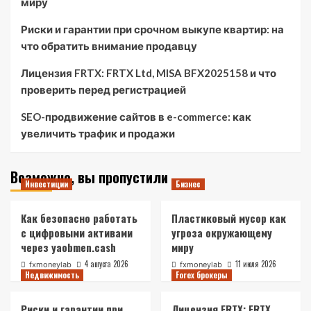
миру
Риски и гарантии при срочном выкупе квартир: на
что обратить внимание продавцу
Лицензия FRTX: FRTX Ltd, MISA BFX2025158 и что
проверить перед регистрацией
SEO-продвижение сайтов в e-commerce: как
увеличить трафик и продажи
Возможно, вы пропустили
Инвестиции
Бизнес
Как безопасно работать
Пластиковый мусор как
с цифровыми активами
угроза окружающему
через yaobmen.cash
миру
4 августа 2026
11 июля 2026
fxmoneylab
fxmoneylab
Недвижимость
Forex брокеры
Риски и гарантии при
Лицензия FRTX: FRTX