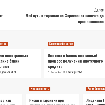
Далее
ыт
Мой путь в торговле на Форексе: от новичка до
профессионала
ектор
Банковский сектор
ля иностранных
Ипотека в банке: поэтапный
какие банки
процесс получения ипотечного
вляют
кредита
1 декабря 2024
1 декабря 2024
Redactor
Недвижимость
Forex брокер
ор как
Риски и гарантии при
Лицензия FR