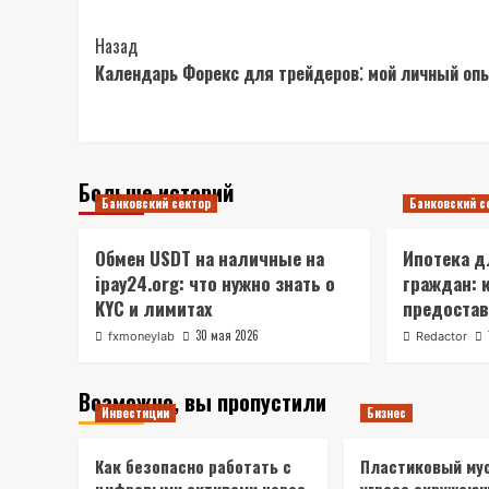
Post
Назад
Календарь Форекс для трейдеров⁚ мой личный оп
Navigation
Больше историй
Банковский сектор
Банковский с
Обмен USDT на наличные на
Ипотека д
ipay24.org: что нужно знать о
граждан: 
KYC и лимитах
предоста
30 мая 2026
fxmoneylab
Redactor
Возможно, вы пропустили
Инвестиции
Бизнес
Как безопасно работать с
Пластиковый мус