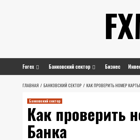
Перейти
FX
к
содержимому
Forex
Банковский сектор
Бизнес
Инве
ГЛАВНАЯ
БАНКОВСКИЙ СЕКТОР
КАК ПРОВЕРИТЬ НОМЕР КАРТ
Банковский сектор
Как проверить 
Банка