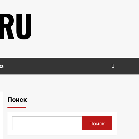
.RU
ка
Поиск
Поиск