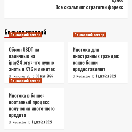
Все скальпинг стратегии форекс
Больше историй
Банковский сектор
Банковский сектор
Обмен USDT на
Ипотека для
наличные на
иностранных граждан:
ipay24.org: что нужно
какие банки
знать о KYC и лимитах
предоставляют
30 мая 2026
1 декабря 2024
fxmoneylab
Redactor
Банковский сектор
Ипотека в банке:
поэтапный процесс
получения ипотечного
кредита
1 декабря 2024
Redactor