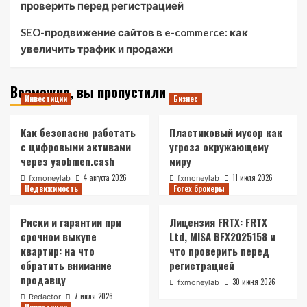
проверить перед регистрацией
SEO-продвижение сайтов в e-commerce: как
увеличить трафик и продажи
Возможно, вы пропустили
Инвестиции
Бизнес
Как безопасно работать
Пластиковый мусор как
с цифровыми активами
угроза окружающему
через yaobmen.cash
миру
4 августа 2026
11 июля 2026
fxmoneylab
fxmoneylab
Недвижимость
Forex брокеры
Риски и гарантии при
Лицензия FRTX: FRTX
срочном выкупе
Ltd, MISA BFX2025158 и
квартир: на что
что проверить перед
обратить внимание
регистрацией
продавцу
30 июня 2026
fxmoneylab
7 июля 2026
Redactor