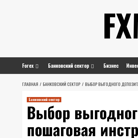
Перейти
FX
к
содержимому
Forex
Банковский сектор
Бизнес
Инве
ГЛАВНАЯ
БАНКОВСКИЙ СЕКТОР
ВЫБОР ВЫГОДНОГО ДЕПОЗИТ
Банковский сектор
Выбор выгодног
пошаговая инст