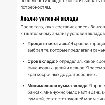
особенности каждого банка и выбрать т
потребностям.
Анализ условий вклада
После того, как я составил список банк
к тщательному анализу условий вкладов
Процентная ставка⁚
Я сравнил процен
выбрал те, которые предлагали самы
Срок вклада⁚
Я определил, какой сро
финансовых целей и планов. Я рассм
краткосрочных до долгосрочных.
Минимальная сумма вклада⁚
Я прове
банках. Мне нужно было найти банк,
суммой, соответствующей моим фи