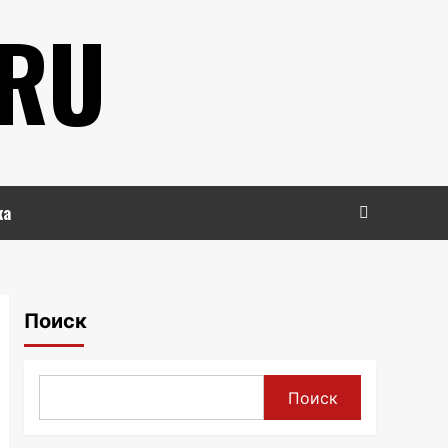
.RU
ка
Поиск
Поиск