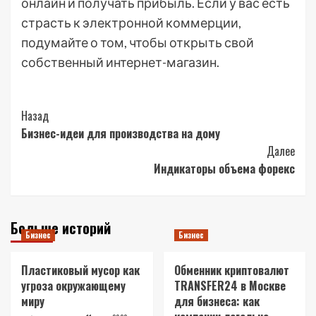
онлайн и получать прибыль. Если у вас есть
страсть к электронной коммерции,
подумайте о том, чтобы открыть свой
собственный интернет-магазин.
Post
Назад
Бизнес-идеи для производства на дому
Navigation
Далее
Индикаторы объема форекс
Больше историй
Бизнес
Бизнес
Пластиковый мусор как
Обменник криптовалют
угроза окружающему
TRANSFER24 в Москве
миру
для бизнеса: как