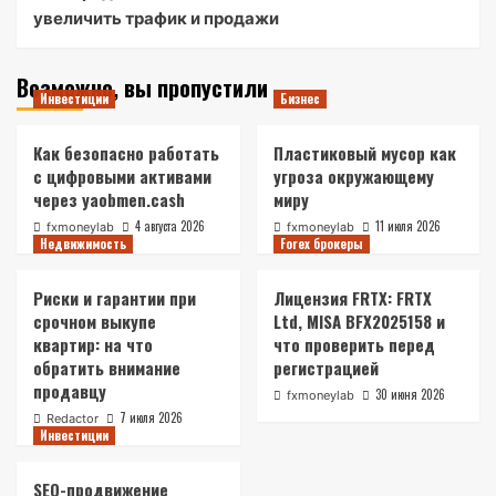
увеличить трафик и продажи
Возможно, вы пропустили
Инвестиции
Бизнес
Как безопасно работать
Пластиковый мусор как
с цифровыми активами
угроза окружающему
через yaobmen.cash
миру
4 августа 2026
11 июля 2026
fxmoneylab
fxmoneylab
Недвижимость
Forex брокеры
Риски и гарантии при
Лицензия FRTX: FRTX
срочном выкупе
Ltd, MISA BFX2025158 и
квартир: на что
что проверить перед
обратить внимание
регистрацией
продавцу
30 июня 2026
fxmoneylab
7 июля 2026
Redactor
Инвестиции
SEO-продвижение