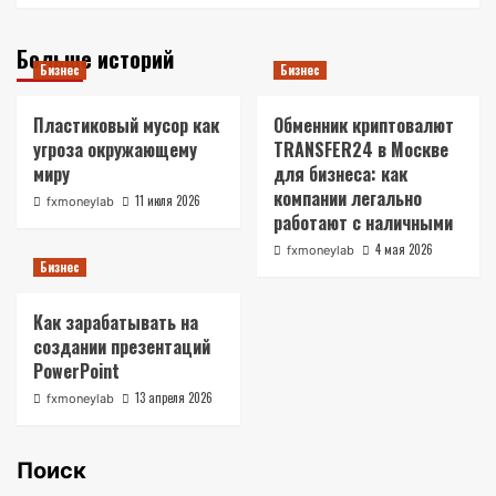
Больше историй
Бизнес
Бизнес
Пластиковый мусор как
Обменник криптовалют
угроза окружающему
TRANSFER24 в Москве
миру
для бизнеса: как
компании легально
11 июля 2026
fxmoneylab
работают с наличными
4 мая 2026
fxmoneylab
Бизнес
Как зарабатывать на
создании презентаций
PowerPoint
13 апреля 2026
fxmoneylab
Поиск