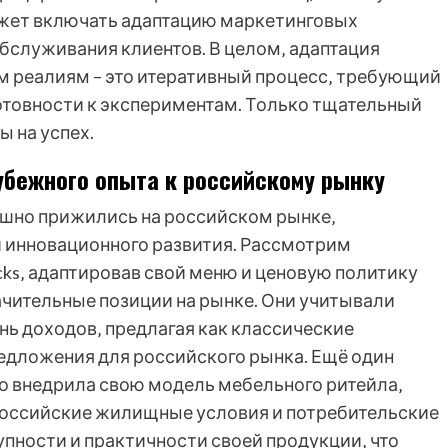
ожет включать адаптацию маркетинговых
бслуживания клиентов. В целом‚ адаптация
м реалиям – это итеративный процесс‚ требующий
отовности к экспериментам. Только тщательный
 на успех.
убежного опыта к российскому рынку
шно прижились на российском рынке‚
 инновационного развития. Рассмотрим
cks‚ адаптировав свой меню и ценовую политику
ачительные позиции на рынке. Они учитывали
нь доходов‚ предлагая как классические
редложения для российского рынка. Ещё один
но внедрила свою модель мебельного ритейла‚
российские жилищные условия и потребительские
пности и практичности своей продукции‚ что