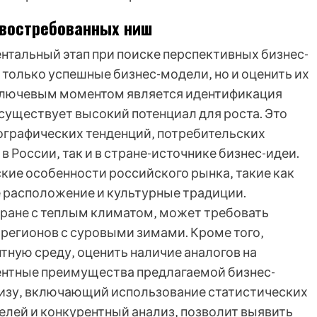
 востребованных ниш
нтальный этап при поиске перспективных бизнес-
 только успешные бизнес-модели‚ но и оценить их
Ключевым моментом является идентификация
 существует высокий потенциал для роста. Это
ографических тенденций‚ потребительских
 России‚ так и в стране-источнике бизнес-идеи.
кие особенности российского рынка‚ такие как
 расположение и культурные традиции.
тране с теплым климатом‚ может требовать
 регионов с суровыми зимами. Кроме того‚
ную среду‚ оценить наличие аналогов на
ентные преимущества предлагаемой бизнес-
лизу‚ включающий использование статистических
елей и конкурентный анализ‚ позволит выявить