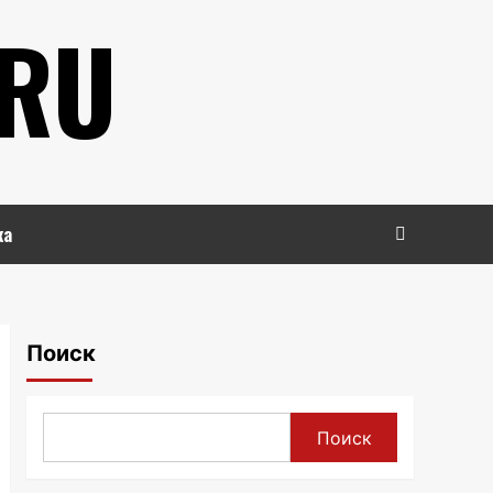
.RU
ка
Поиск
Поиск