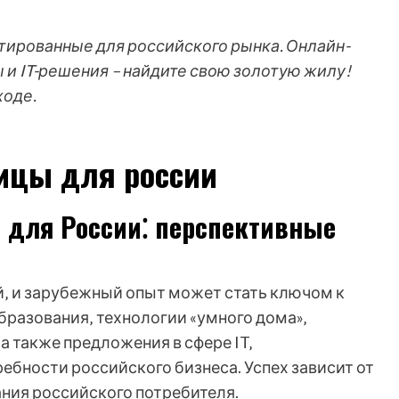
птированные для российского рынка. Онлайн-
 и IT-решения – найдите свою золотую жилу!
ходе.
ницы для россии
ы для России⁚ перспективные
‚ и зарубежный опыт может стать ключом к
бразования‚ технологии «умного дома»‚
а также предложения в сфере IT‚
ебности российского бизнеса. Успех зависит от
ния российского потребителя.