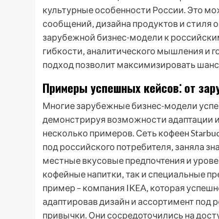
культурные особенности России. Это м
сообщений‚ дизайна продуктов и стиля о
зарубежной бизнес-модели к российски
гибкости‚ аналитического мышления и г
подход позволит максимизировать шансы
Примеры успешных кейсов⁚ от зар
Многие зарубежные бизнес-модели успе
демонстрируя возможности адаптации и
несколько примеров. Сеть кофеен Starbu
под российского потребителя‚ заняла зн
местные вкусовые предпочтения и урове
кофейные напитки‚ так и специальные п
пример – компания IKEA‚ которая успеш
адаптировав дизайн и ассортимент под 
привычки. Они сосредоточились на досту