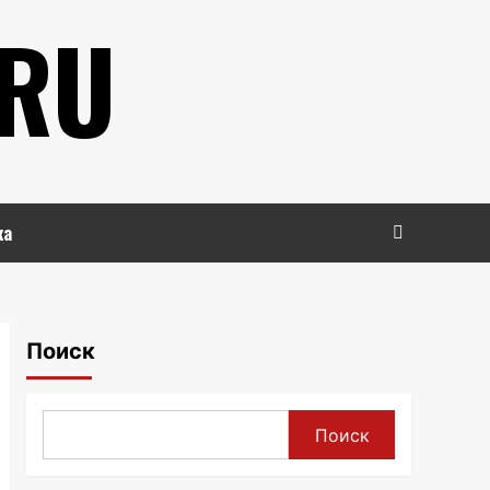
.RU
ка
Поиск
Поиск