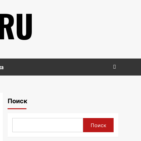
.RU
ка
Поиск
Поиск