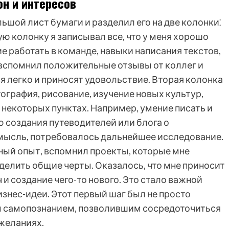
он и интересов
льшой лист бумаги и разделил его на две колонки⁚
ую колонку я записывал все, что у меня хорошо
е работать в команде, навыки написания текстов,
 вспомнил положительные отзывы от коллег и
ся легко и приносят удовольствие. Вторая колонка
ография, рисование, изучение новых культур,
некоторых пунктах. Например, умение писать и
 создания путеводителей или блога о
 мысль, потребовалось дальнейшее исследование.
ный опыт, вспомнил проекты, которые мне
делить общие черты. Оказалось, что мне приносит
и создание чего-то нового. Это стало важной
знес-идеи. Этот первый шаг был не просто
им самопознанием, позволившим сосредоточиться
 желаниях.