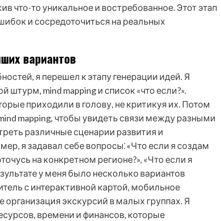
ив что-то уникальное и востребованное. Этот этап
шибок и сосредоточиться на реальных
чших вариантов
остей, я перешел к этапу генерации идей. Я
 штурм, mind mapping и список «что если?».
торые приходили в голову, не критикуя их. Потом
mind mapping, чтобы увидеть связи между разными
треть различные сценарии развития и
р, я задавал себе вопросы⁚ «Что если я создам
точусь на конкретном регионе?», «Что если я
зультате у меня было несколько вариантов
итель с интерактивной картой, мобильное
 организация экскурсий в малых группах. Я
есурсов, времени и финансов, которые