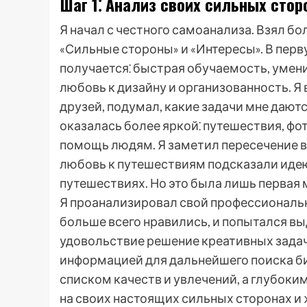
Шаг 1⁚ Анализ своих сильных стор
Я начал с честного самоанализа. Взял бо
«Сильные стороны» и «Интересы». В перв
получается⁚ быстрая обучаемость, умени
любовь к дизайну и организованность. Я
друзей, подумал, какие задачи мне дают
оказалась более яркой⁚ путешествия, фот
помощь людям. Я заметил пересечение в 
любовь к путешествиям подсказали идею
путешествиях. Но это была лишь первая
Я проанализировал свой профессиональ
больше всего нравились, и попытался вы
удовольствие решение креативных задач 
информацией для дальнейшего поиска би
списком качеств и увлечений, а глубок
на своих настоящих сильных сторонах и