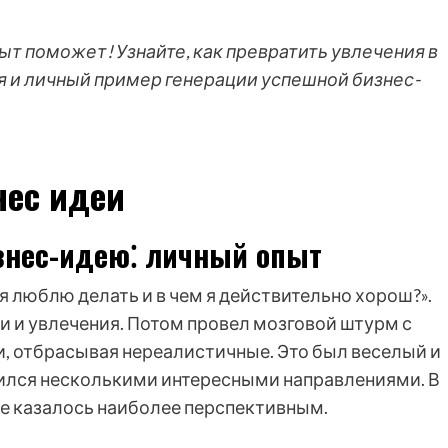
ыт поможет! Узнайте, как превратить увлечения в
я и личный пример генерации успешной бизнес-
нес идеи
изнес-идею⁚ личный опыт
 я люблю делать и в чем я действительно хорош?».
ки и увлечения. Потом провел мозговой штурм с
и, отбрасывая нереалистичные. Это был веселый и
ился несколькими интересными направлениями. В
ое казалось наиболее перспективным.