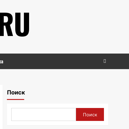
.RU
ка
Поиск
Поиск