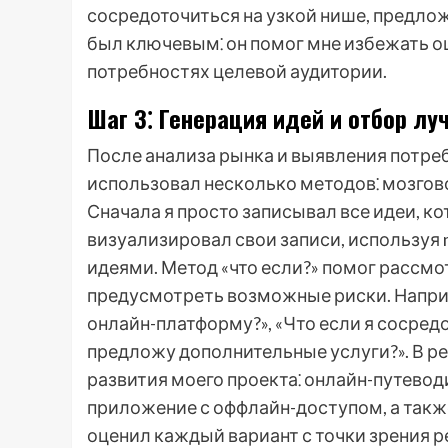
сосредоточиться на узкой нише, предлож
был ключевым⁚ он помог мне избежать о
потребностях целевой аудитории.
Шаг 3⁚ Генерация идей и отбор лу
После анализа рынка и выявления потребн
использовал несколько методов⁚ мозговой
Сначала я просто записывал все идеи, ко
визуализировал свои записи, используя 
идеями. Метод «что если?» помог рассмо
предусмотреть возможные риски. Наприме
онлайн-платформу?», «Что если я сосредо
предложу дополнительные услуги?». В ре
развития моего проекта⁚ онлайн-путевод
приложение с оффлайн-доступом, а также
оценил каждый вариант с точки зрения р