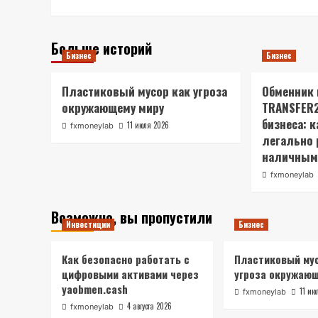
Больше историй
Бизнес
Бизнес
Пластиковый мусор как угроза
Обменник
окружающему миру
TRANSFER2
бизнеса: 
11 июля 2026
fxmoneylab
легально 
наличным
fxmoneylab
Возможно, вы пропустили
Инвестиции
Бизнес
Как безопасно работать с
Пластиковый мус
цифровыми активами через
угроза окружаю
yaobmen.cash
11 ию
fxmoneylab
4 августа 2026
fxmoneylab