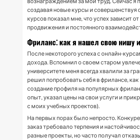
вознаграждением за мой труд. Сейчас я
создавая новые курсы и совершенствуя 
курсов показал мне, что успех зависит о
продвижения и постоянного взаимодейст
Фриланс⁚ как я нашел свою нишу и
После некоторого успеха с онлайн-курс
дохода. Вспомнил о своем старом увлече
университете меня всегда хвалили за гр
решил попробовать себя в фрилансе, как
создание профиля на популярных фрилан
опыт, указал цены на свои услуги и при
с моих учебных проектов).
На первых порах было непросто. Конкуре
заказ требовало терпения и настойчиво
разные проекты, но часто получал отказы