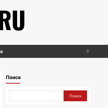
.RU
ка
Поиск
Поиск