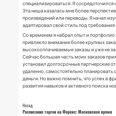
специализироваться. Я сосредоточился н
Эта ниша казалась мне более перспекти
произведений или переводы. Я начал из
адаптировал свой стиль под требования
Со временем я набрал опыт и портфолио
привлекло внимание более крупных заказ
высокооплачиваемые заказы и уже не зав
Сейчас большая часть моих заказов прих
установил долгосрочные партнерские от
удаленно, самостоятельно планировать 
деньги. Но важно помнить, что успех в 
развития навыков и активного поиска н
Post
Назад
Расписание торгов на Форекс: Московское время
Navigation