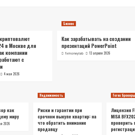
Бизнес
 криптовалют
Как зарабатывать на создании
4 в Москве для
презентаций PowerPoint
как компании
13 апреля 2026
fxmoneylab
работают с
и
4 мая 2026
Недвижимость
Forex брокер
ор как
Риски и гарантии при
Лицензия FR
щему миру
срочном выкупе квартир: на
MISA BFX20
что обратить внимание
проверить 
ля 2026
продавцу
регистраци