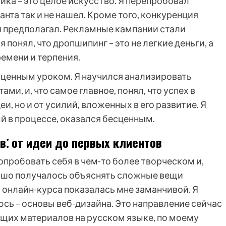
ика – это целое искусство. Я перепробовал
нта так и не нашел. Кроме того, конкуренция
я предполагал. Рекламные кампании стали
я понял, что дропшипинг – это не легкие деньги, а
емени и терпения.
 ценным уроком. Я научился анализировать
ми, и, что самое главное, понял, что успех в
и, но и от усилий, вложенных в его развитие. Я
ый в процессе, оказался бесценным.
в⁚ от идеи до первых клиентов
опробовать себя в чем-то более творческом и,
рошо получалось объяснять сложные вещи
 онлайн-курса показалась мне заманчивой. Я
сь – основы веб-дизайна. Это направление сейчас
ющих материалов на русском языке, по моему