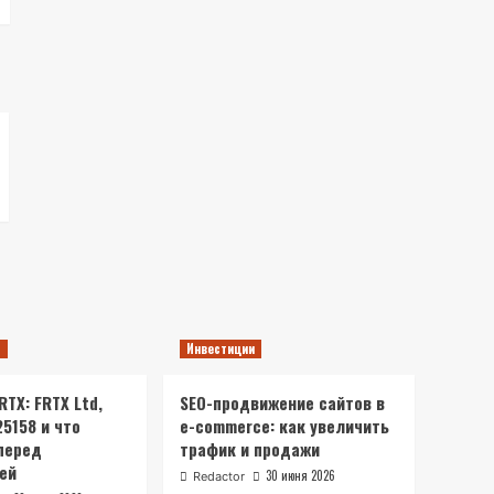
ы
Инвестиции
TX: FRTX Ltd,
SEO-продвижение сайтов в
25158 и что
e-commerce: как увеличить
перед
трафик и продажи
ей
30 июня 2026
Redactor