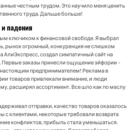
танные честным трудом. Это научило меня ценить
твенного труда. Дальше больше!
 и падения
тым ключиком к финансовой свободе. Я выбрал
сь, рынок огромный, конкуренция не слишком
а АлиЭкспресс, создал симпатичный сайт на
я. Первые заказы принесли ощущение эйфории –
бя настоящим предпринимателем! Реклама в
афии товаров привлекали внимание, и люди
му, расширял ассортимент. Все шло как по маслу
держивал отправки, качество товаров оказалось
ры с клиентами, некоторые требовали возврата
шение конфликтов, прибыль стала уменьшаться.