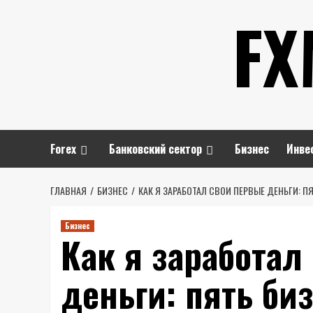
Перейти
FX
к
содержимому
Forex
Банковский сектор
Бизнес
Инве
ГЛАВНАЯ
БИЗНЕС
КАК Я ЗАРАБОТАЛ СВОИ ПЕРВЫЕ ДЕНЬГИ: П
Бизнес
Как я заработал
деньги: пять би