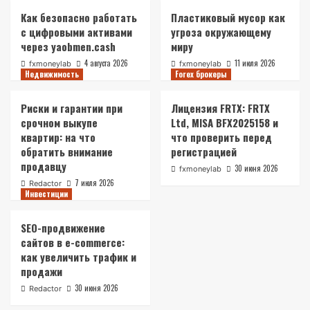
Как безопасно работать
Пластиковый мусор как
с цифровыми активами
угроза окружающему
через yaobmen.cash
миру
4 августа 2026
11 июля 2026
fxmoneylab
fxmoneylab
Недвижимость
Forex брокеры
Риски и гарантии при
Лицензия FRTX: FRTX
срочном выкупе
Ltd, MISA BFX2025158 и
квартир: на что
что проверить перед
обратить внимание
регистрацией
продавцу
30 июня 2026
fxmoneylab
7 июля 2026
Redactor
Инвестиции
SEO-продвижение
сайтов в e-commerce:
как увеличить трафик и
продажи
30 июня 2026
Redactor