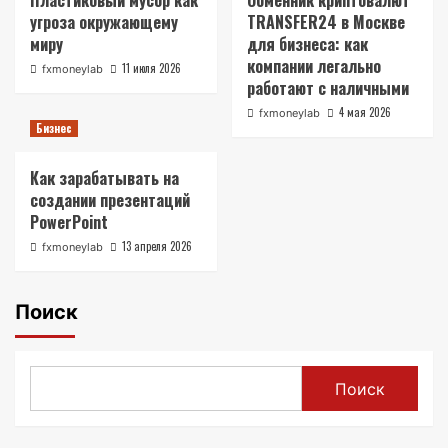
Пластиковый мусор как
Обменник криптовалют
угроза окружающему
TRANSFER24 в Москве
миру
для бизнеса: как
компании легально
11 июля 2026
fxmoneylab
работают с наличными
4 мая 2026
fxmoneylab
Бизнес
Как зарабатывать на
создании презентаций
PowerPoint
13 апреля 2026
fxmoneylab
Поиск
Поиск