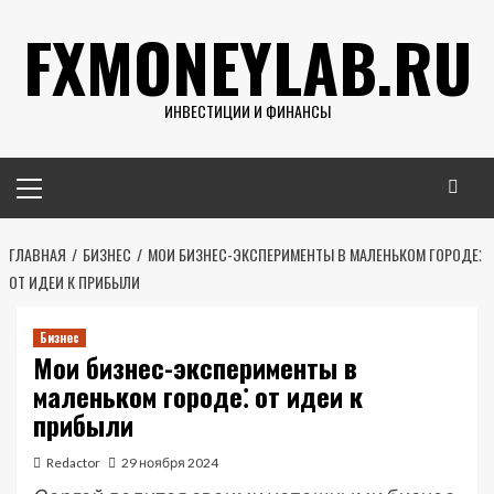
Перейти
FXMONEYLAB.RU
к
содержимому
ИНВЕСТИЦИИ И ФИНАНСЫ
Основное
меню
ГЛАВНАЯ
БИЗНЕС
МОИ БИЗНЕС-ЭКСПЕРИМЕНТЫ В МАЛЕНЬКОМ ГОРОДЕ⁚
ОТ ИДЕИ К ПРИБЫЛИ
Бизнес
Мои бизнес-эксперименты в
маленьком городе⁚ от идеи к
прибыли
Redactor
29 ноября 2024