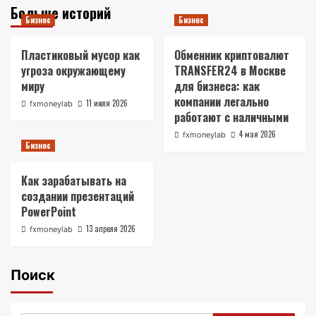
Больше историй
Бизнес
Бизнес
Пластиковый мусор как
Обменник криптовалют
угроза окружающему
TRANSFER24 в Москве
миру
для бизнеса: как
компании легально
11 июля 2026
fxmoneylab
работают с наличными
4 мая 2026
fxmoneylab
Бизнес
Как зарабатывать на
создании презентаций
PowerPoint
13 апреля 2026
fxmoneylab
Поиск