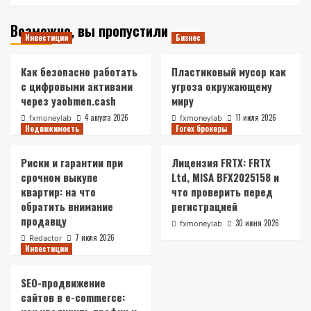
Возможно, вы пропустили
Инвестиции
Бизнес
Как безопасно работать
Пластиковый мусор как
с цифровыми активами
угроза окружающему
через yaobmen.cash
миру
4 августа 2026
11 июля 2026
fxmoneylab
fxmoneylab
Недвижимость
Forex брокеры
Риски и гарантии при
Лицензия FRTX: FRTX
срочном выкупе
Ltd, MISA BFX2025158 и
квартир: на что
что проверить перед
обратить внимание
регистрацией
продавцу
30 июня 2026
fxmoneylab
7 июля 2026
Redactor
Инвестиции
SEO-продвижение
сайтов в e-commerce: