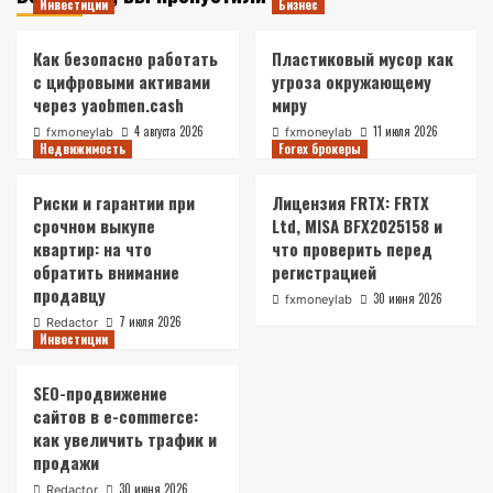
Инвестиции
Бизнес
Как безопасно работать
Пластиковый мусор как
с цифровыми активами
угроза окружающему
через yaobmen.cash
миру
4 августа 2026
11 июля 2026
fxmoneylab
fxmoneylab
Недвижимость
Forex брокеры
Риски и гарантии при
Лицензия FRTX: FRTX
срочном выкупе
Ltd, MISA BFX2025158 и
квартир: на что
что проверить перед
обратить внимание
регистрацией
продавцу
30 июня 2026
fxmoneylab
7 июля 2026
Redactor
Инвестиции
SEO-продвижение
сайтов в e-commerce:
как увеличить трафик и
продажи
30 июня 2026
Redactor