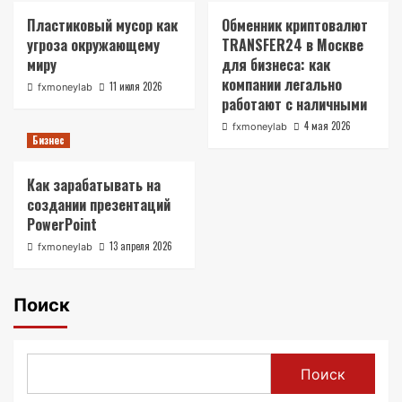
Пластиковый мусор как
Обменник криптовалют
угроза окружающему
TRANSFER24 в Москве
миру
для бизнеса: как
компании легально
11 июля 2026
fxmoneylab
работают с наличными
4 мая 2026
fxmoneylab
Бизнес
Как зарабатывать на
создании презентаций
PowerPoint
13 апреля 2026
fxmoneylab
Поиск
Поиск