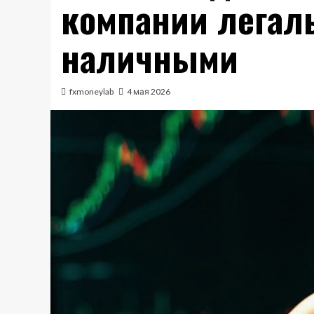
компании легаль
наличными
fxmoneylab
4 мая 2026