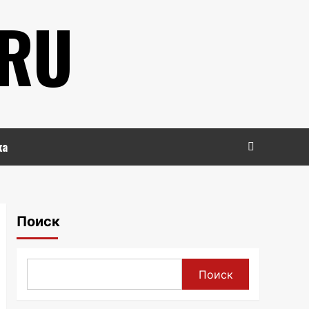
.RU
ка
Поиск
Поиск