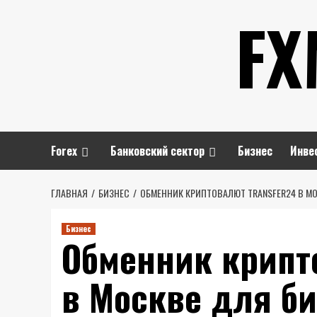
Перейти
FX
к
содержимому
Forex
Банковский сектор
Бизнес
Инве
ГЛАВНАЯ
БИЗНЕС
ОБМЕННИК КРИПТОВАЛЮТ TRANSFER24 В МО
Бизнес
Обменник крипт
в Москве для би