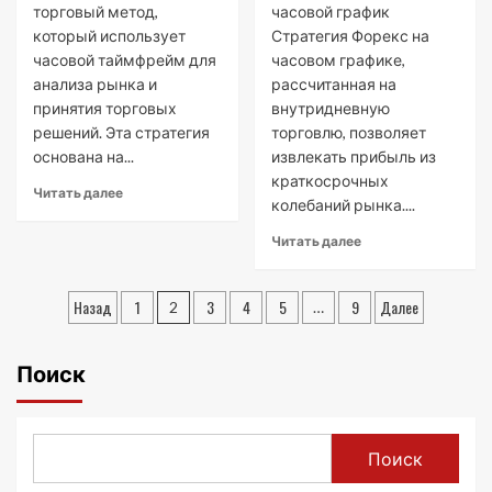
торговый метод,
часовой график
для
который использует
Стратегия Форекс на
начинающих
часовой таймфрейм для
часовом графике,
анализа рынка и
рассчитанная на
принятия торговых
внутридневную
решений. Эта стратегия
торговлю, позволяет
основана на...
извлекать прибыль из
краткосрочных
Read
Читать далее
колебаний рынка....
more
about
Read
Читать далее
Часовая
more
стратегия
about
Пагинация
для
Стратегия
Назад
1
3
4
5
9
Далее
2
…
Форекса
Форекс
записей
на
часовом
Поиск
графике
Поиск