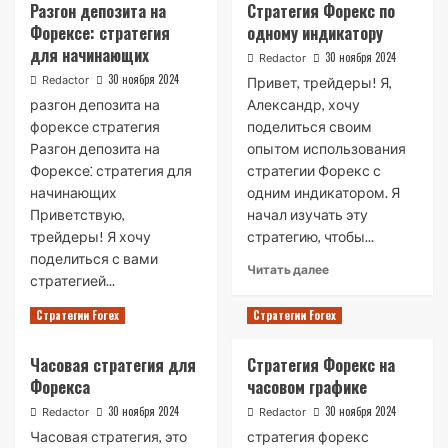
Разгон депозита на
Стратегия Форекс по
форексу
Скальпинг
на
Форексе: стратегия
одному индикатору
как
дневных
для начинающих
стратегия
30 ноября 2024
Redactor
стратегиях
на
30 ноября 2024
Redactor
Привет, трейдеры! Я,
Форекс
разгон депозита на
Александр, хочу
форексе стратегия
поделиться своим
Разгон депозита на
опытом использования
Форексе⁚ стратегия для
стратегии Форекс с
начинающих
одним индикатором. Я
Приветствую,
начал изучать эту
трейдеры! Я хочу
стратегию, чтобы...
поделиться с вами
Read
Читать далее
стратегией...
more
about
Read
Читать далее
Стратегии Forex
Стратегии Forex
Стратегия
more
Форекс
about
Часовая стратегия для
Стратегия Форекс на
по
Разгон
одному
Форекса
часовом графике
депозита
индикатору
на
30 ноября 2024
30 ноября 2024
Redactor
Redactor
Форексе:
Часовая стратегия, это
стратегия форекс
стратегия