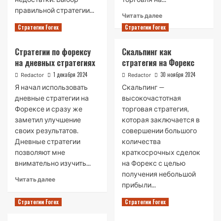
правильной стратегии...
Read
Читать далее
more
Read
Читать далее
Стратегии Forex
Стратегии Forex
about
more
Стратегия
about
Стратегии по форексу
Скальпинг как
для
Все
на дневных стратегиях
стратегия на Форекс
рынка
лучшие
Форекс
стратегии
1 декабря 2024
30 ноября 2024
Redactor
Redactor
форекс
Я начал использовать
Скальпинг —
дневные стратегии на
высокочастотная
Форексе и сразу же
торговая стратегия,
заметил улучшение
которая заключается в
своих результатов.
совершении большого
Дневные стратегии
количества
позволяют мне
краткосрочных сделок
внимательно изучить...
на Форекс с целью
получения небольшой
Read
Читать далее
прибыли...
more
about
Read
Читать далее
Стратегии Forex
Стратегии Forex
Стратегии
more
по
about