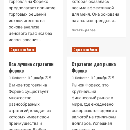
торговля на Форекс
которая оказалась
предполагает принятие
весьма эффективной
торговых решений
для меня․ Она основана
исключительно на
на анализе трендов и...
основе анализа
Read
Читать далее
ценового графика без
more
использования...
about
Моя
Read
Читать далее
Стратегии Forex
Стратегии Forex
стратегия
more
торговли
about
на
Все лучшие стратегии
Стратегия для рынка
Безиндикаторная
форекс
форекс
Форекс
торговля
на
1 декабря 2024
1 декабря 2024
Redactor
Redactor
Форекс
В мире торговли на
Рынок Форекс, это
Форекс существует
крупнейший
множество
финансовый рынок в
разнообразных
мире, где ежедневно
стратегий‚ каждая из
совершаются сделки с
которых имеет свои
валютой на триллионы
преимущества и
долларов. Успешная
недостатки. Выбор
торговля на...