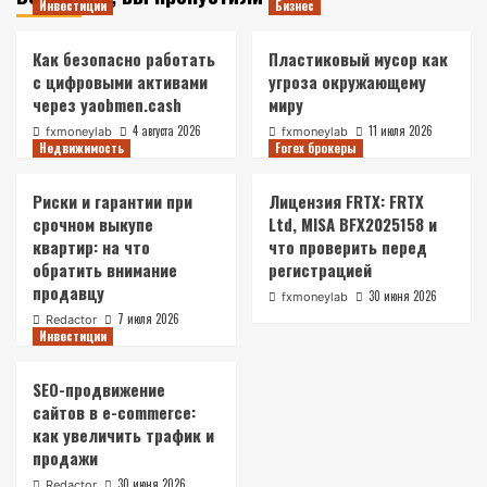
Инвестиции
Бизнес
Как безопасно работать
Пластиковый мусор как
с цифровыми активами
угроза окружающему
через yaobmen.cash
миру
4 августа 2026
11 июля 2026
fxmoneylab
fxmoneylab
Недвижимость
Forex брокеры
Риски и гарантии при
Лицензия FRTX: FRTX
срочном выкупе
Ltd, MISA BFX2025158 и
квартир: на что
что проверить перед
обратить внимание
регистрацией
продавцу
30 июня 2026
fxmoneylab
7 июля 2026
Redactor
Инвестиции
SEO-продвижение
сайтов в e-commerce:
как увеличить трафик и
продажи
30 июня 2026
Redactor