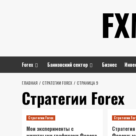
Перейти
FX
к
содержимому
Forex
Банковский сектор
Бизнес
Инве
ГЛАВНАЯ
СТРАТЕГИИ FOREX
СТРАНИЦА 9
Стратегии Forex
Стратегии Forex
Стратегии For
Мои эксперименты с
Стратегия
минутными графиками Форекс
Форекс: 