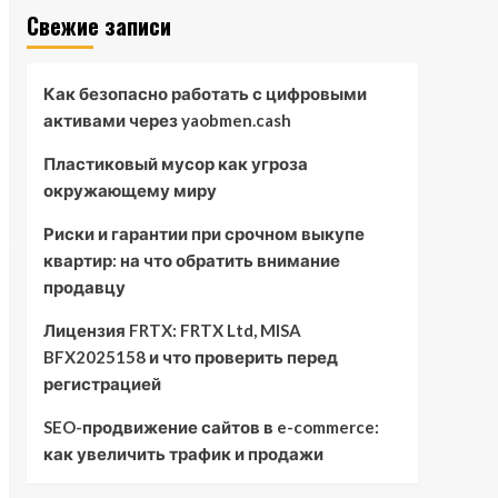
Свежие записи
Как безопасно работать с цифровыми
активами через yaobmen.cash
Пластиковый мусор как угроза
окружающему миру
Риски и гарантии при срочном выкупе
квартир: на что обратить внимание
продавцу
Лицензия FRTX: FRTX Ltd, MISA
BFX2025158 и что проверить перед
регистрацией
SEO-продвижение сайтов в e-commerce:
как увеличить трафик и продажи