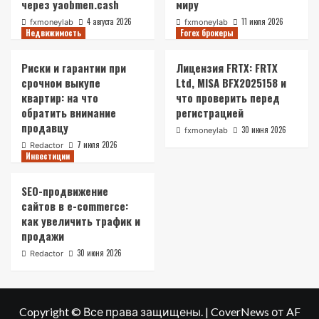
через yaobmen.cash
миру
4 августа 2026
11 июля 2026
fxmoneylab
fxmoneylab
Недвижимость
Forex брокеры
Риски и гарантии при
Лицензия FRTX: FRTX
срочном выкупе
Ltd, MISA BFX2025158 и
квартир: на что
что проверить перед
обратить внимание
регистрацией
продавцу
30 июня 2026
fxmoneylab
7 июля 2026
Redactor
Инвестиции
SEO-продвижение
сайтов в e-commerce:
как увеличить трафик и
продажи
30 июня 2026
Redactor
Copyright © Все права защищены.
|
CoverNews
от AF