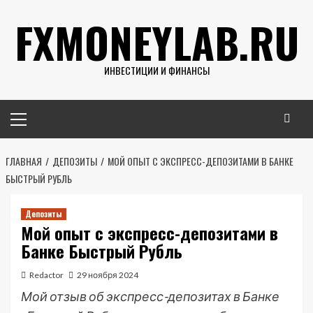
Перейти
FXMONEYLAB.RU
к
содержимому
ИНВЕСТИЦИИ И ФИНАНСЫ
Основное
меню
ГЛАВНАЯ
ДЕПОЗИТЫ
МОЙ ОПЫТ С ЭКСПРЕСС-ДЕПОЗИТАМИ В БАНКЕ
БЫСТРЫЙ РУБЛЬ
Депозиты
Мой опыт с экспресс-депозитами в
Банке Быстрый Рубль
Redactor
29 ноября 2024
Мой отзыв об экспресс-депозитах в Банке