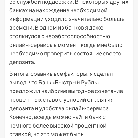
со службой поддержки. В некоторых других
банках на нахождение необходимой
информации уходило значительно больше
времени. В одном из банков я даже
столкнулся с неработоспособностью
онлайн-сервиса в момент, когда мне было
необходимо проверить состояние своего
депозита.
В итоге, сравнив все факторы, я сделал
вывод, что Банк «Быстрый Рубль»
предложил наиболее выгодное сочетание
процентных ставок, условий открытия
депозита и удобства онлайн-сервиса.
Конечно, всегда можно найти банк с
немного более высокой процентной
ставкой, но это может быть