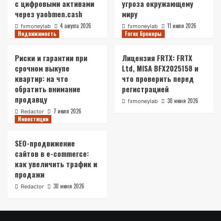
с цифровыми активами
угроза окружающему
через yaobmen.cash
миру
4 августа 2026
11 июля 2026
fxmoneylab
fxmoneylab
Недвижимость
Forex брокеры
Риски и гарантии при
Лицензия FRTX: FRTX
срочном выкупе
Ltd, MISA BFX2025158 и
квартир: на что
что проверить перед
обратить внимание
регистрацией
продавцу
30 июня 2026
fxmoneylab
7 июля 2026
Redactor
Инвестиции
SEO-продвижение
сайтов в e-commerce:
как увеличить трафик и
продажи
30 июня 2026
Redactor