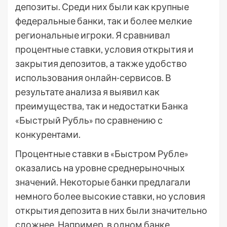
депозиты. Среди них были как крупные
федеральные банки, так и более мелкие
региональные игроки. Я сравнивал
процентные ставки, условия открытия и
закрытия депозитов, а также удобство
использования онлайн-сервисов. В
результате анализа я выявил как
преимущества, так и недостатки Банка
«Быстрый Рубль» по сравнению с
конкурентами.
Процентные ставки в «Быстром Рубле»
оказались на уровне среднерыночных
значений. Некоторые банки предлагали
немного более высокие ставки, но условия
открытия депозита в них были значительно
сложнее. Например, в одном банке