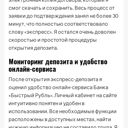
смог скачать и сохранить. Весь процесс от
заявки до подтверждения занял не более 30
минут, что полностью соответствовало
слову «экспресс». Я остался очень доволен
скоростью и простотой процедуры
открытия депозита.
Мониторинг депозита и удобство
онлайн-сервиса
После открытия экспресс-депозита я
оценил удобство онлайн-сервиса Банка
«Быстрый Рубль». Личный кабинет на сайте
интуитивно понятен и удобен в
использовании. Все необходимые функции
расположены в доступных местах, найти
нужную информацию не составило труда. Я