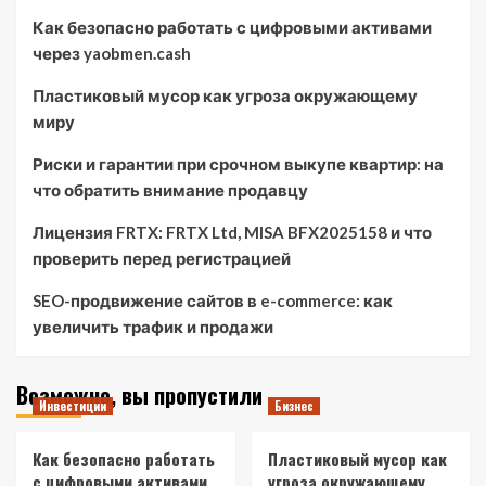
Как безопасно работать с цифровыми активами
через yaobmen.cash
Пластиковый мусор как угроза окружающему
миру
Риски и гарантии при срочном выкупе квартир: на
что обратить внимание продавцу
Лицензия FRTX: FRTX Ltd, MISA BFX2025158 и что
проверить перед регистрацией
SEO-продвижение сайтов в e-commerce: как
увеличить трафик и продажи
Возможно, вы пропустили
Инвестиции
Бизнес
Как безопасно работать
Пластиковый мусор как
с цифровыми активами
угроза окружающему