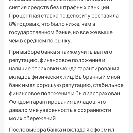
снятия средств без штрафных санкций.
Процентная ставка по депозиту составила
8% годовых, что было ниже, чем в
государственном банке, но все же выше,
чем в среднем по рынку.
При выборе банка я также учитывал его
репутацию, финансовое положение и
наличие страховки Фонда гарантирования
вкладов физических лиц. Выбранный мной
банк имел хорошую репутацию, стабильное
финансовое положение и был застрахован
Фондом гарантирования вкладов, что
давало мне уверенность в сохранности
моих сбережений.
После выбора банка и вклада я оформил