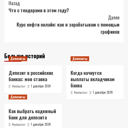
Post
Назад
Что с тендерами в этом году?
Navigation
Далее
Курс нефти онлайн: как я зарабатываю с помощью
графиков
Больше историй
Депозиты
Депозиты
Депозит в российских
Когда начнутся
банках: моя ставка
выплаты вкладчикам
банка
1 декабря 2024
Redactor
1 декабря 2024
Redactor
Депозиты
Как выбрать надежный
банк для депозита
1 декабря 2024
Redactor