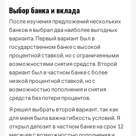
Выбор банка и вклада
После изучения предложений нескольких
банков я выбрал два наиболее выгодных
варианта. Первый вариант был в
государственном банке с высокой
процентной ставкой, но с ограниченными
возможностями снятия средств. Второй
вариант был в частном банке с более
низкой процентной ставкой, но с
возможностью пополнения и снятия
средств без потери процентов.
Я решил выбрать второй вариант, так как
для меня была важна гибкость условий. Я
открыл депозит в частном банке на срок 12
месяцев с возможностью пополнения и