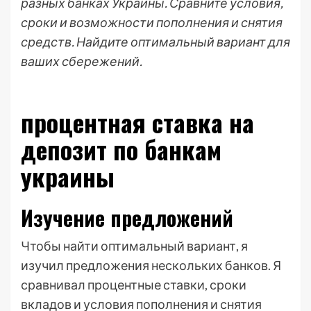
разных банках Украины. Сравните условия,
сроки и возможности пополнения и снятия
средств. Найдите оптимальный вариант для
ваших сбережений.
процентная ставка на
депозит по банкам
украины
Изучение предложений
Чтобы найти оптимальный вариант, я
изучил предложения нескольких банков. Я
сравнивал процентные ставки, сроки
вкладов и условия пополнения и снятия