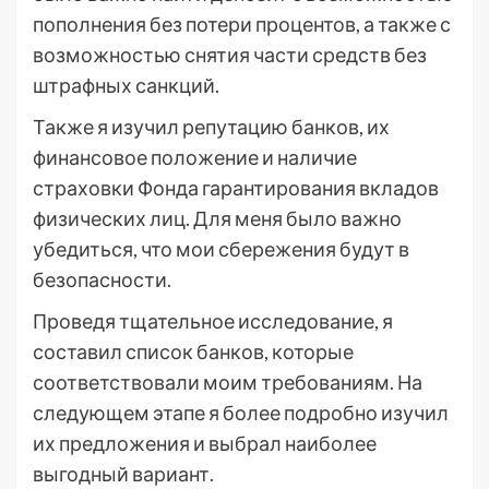
пополнения без потери процентов, а также с
возможностью снятия части средств без
штрафных санкций.
Также я изучил репутацию банков, их
финансовое положение и наличие
страховки Фонда гарантирования вкладов
физических лиц. Для меня было важно
убедиться, что мои сбережения будут в
безопасности.
Проведя тщательное исследование, я
составил список банков, которые
соответствовали моим требованиям. На
следующем этапе я более подробно изучил
их предложения и выбрал наиболее
выгодный вариант.