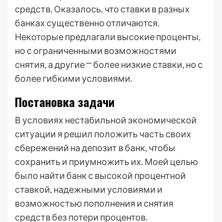
средств. Оказалось, что ставки в разных
банках существенно отличаются.
Некоторые предлагали высокие проценты,
но с ограниченными возможностями
снятия, а другие ⎻ более низкие ставки, но с
более гибкими условиями.
Постановка задачи
В условиях нестабильной экономической
ситуации я решил положить часть своих
сбережений на депозит в банк, чтобы
сохранить и приумножить их. Моей целью
было найти банк с высокой процентной
ставкой, надежными условиями и
возможностью пополнения и снятия
средств без потери процентов.