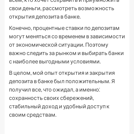
свои деньги, рассмотреть возможность
открытия депозита в банке.
Конечно, процентные ставки по депозитам
могут меняться со временем в зависимости
от экономической ситуации. Поэтому
важно следить за рынком и выбирать банки
с наиболее выгодными условиями.
В целом, мой опыт открытия и закрытия
депозита в банке был положительным. Я
получил все, что ожидал, а именно⁚
сохранность своих сбережений,
стабильный доход и удобный доступ к
своим средствам.