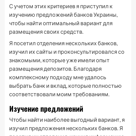
С учетом этих критериев я приступил к
изучению предложений банков Украины,
чтобы найти оптимальный вариант для
размещения своих средств.
Я посетил отделения нескольких банков,
изучил их сайты и проконсультировался со
знакомыми, которые уже имели опыт
размещения депозитов. Благодаря
комплексному подходу мне удалось
выбрать банк и вклад, которые полностью
соответствовали моим требованиям.
Изучение предложений
Чтобы найти наиболее выгодный вариант, я
изучил предложения нескольких банков. Я