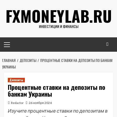
Перейти
FXMONEYLAB.RU
к
содержимому
ИНВЕСТИЦИИ И ФИНАНСЫ
Основное
меню
ГЛАВНАЯ
ДЕПОЗИТЫ
ПРОЦЕНТНЫЕ СТАВКИ НА ДЕПОЗИТЫ ПО БАНКАМ
УКРАИНЫ
Депозиты
Процентные ставки на депозиты по
банкам Украины
Redactor
26 ноября 2024
Изучите процентные ставки по депозитам в