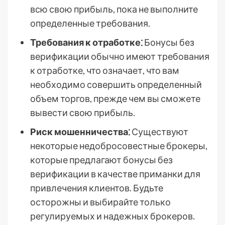
всю свою прибыль, пока не выполните
определенные требования.
Требования к отработке⁚
Бонусы без
верификации обычно имеют требования
к отработке, что означает, что вам
необходимо совершить определенный
объем торгов, прежде чем вы сможете
вывести свою прибыль.
Риск мошенничества⁚
Существуют
некоторые недобросовестные брокеры,
которые предлагают бонусы без
верификации в качестве приманки для
привлечения клиентов. Будьте
осторожны и выбирайте только
регулируемых и надежных брокеров.