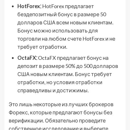
HotForex⁚
HotForex предлагает
бездепозитный бонус в размере 50
долларов США всем новым клиентам.
Бонус можно использовать для
торговли на любом счете HotForex и не
требует отработки.
OctaFX⁚
OctaFX предлагает бонус на
депозит в размере 50% до 500 долларов
США новым клиентам. Бонус требует
отработки, но условия отработки
справедливы и достижимы.
Это лишь некоторые из лучших брокеров
Форекс, которые предлагают бонусы без
верификации. Обязательно проведите
собственное исследование и выберите