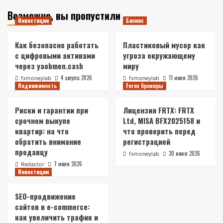
Возможно, вы пропустили
Инвестиции
Бизнес
Как безопасно работать
Пластиковый мусор как
с цифровыми активами
угроза окружающему
через yaobmen.cash
миру
4 августа 2026
11 июля 2026
fxmoneylab
fxmoneylab
Недвижимость
Forex брокеры
Риски и гарантии при
Лицензия FRTX: FRTX
срочном выкупе
Ltd, MISA BFX2025158 и
квартир: на что
что проверить перед
обратить внимание
регистрацией
продавцу
30 июня 2026
fxmoneylab
7 июля 2026
Redactor
Инвестиции
SEO-продвижение
сайтов в e-commerce:
как увеличить трафик и