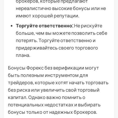
брокеров, которые предлагают
нереалистично высокие бонусы или не
имеют хорошей репутации.
Торгуйте ответственно⁚
Не рискуйте
больше, чем вы можете позволить себе
потерять. Торгуйте ответственно и
придерживайтесь своего торгового
плана.
Бонусы Форекс без верификации могут
быть полезным инструментом для
трейдеров, которые хотят начать торговать
без риска или увеличить свой торговый
капитал. Однако важно помнить о
потенциальных недостатках и выбирать
бонусы только от надежных брокеров.