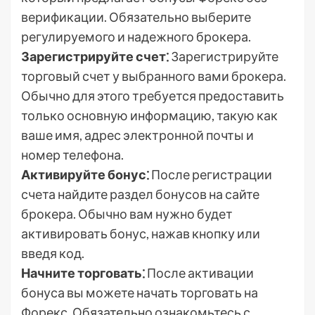
верификации. Обязательно выберите
регулируемого и надежного брокера.
Зарегистрируйте счет⁚
Зарегистрируйте
торговый счет у выбранного вами брокера.
Обычно для этого требуется предоставить
только основную информацию, такую как
ваше имя, адрес электронной почты и
номер телефона.
Активируйте бонус⁚
После регистрации
счета найдите раздел бонусов на сайте
брокера. Обычно вам нужно будет
активировать бонус, нажав кнопку или
введя код.
Начните торговать⁚
После активации
бонуса вы можете начать торговать на
Форекс. Обязательно ознакомьтесь с