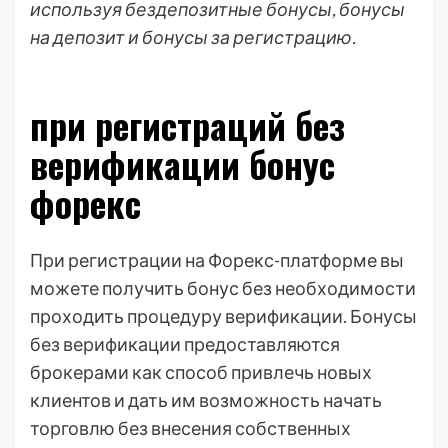
используя бездепозитные бонусы, бонусы
на депозит и бонусы за регистрацию.
при регистраций без
верификации бонус
форекс
При регистрации на Форекс-платформе вы
можете получить бонус без необходимости
проходить процедуру верификации. Бонусы
без верификации предоставляются
брокерами как способ привлечь новых
клиентов и дать им возможность начать
торговлю без внесения собственных