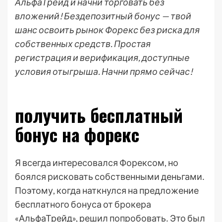
АльфаТрейд и начни торговать без
вложений! Бездепозитный бонус — твой
шанс освоить рынок Форекс без риска для
собственных средств. Простая
регистрация и верификация, доступные
условия отыгрыша. Начни прямо сейчас!
получить бесплатный
бонус на форекс
Я всегда интересовался Форексом, но
боялся рисковать собственными деньгами․
Поэтому, когда наткнулся на предложение
бесплатного бонуса от брокера
«АльфаТрейд», решил попробовать․ Это был