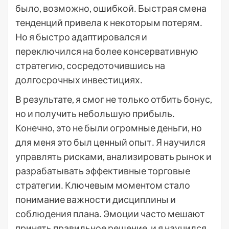
было, возможно, ошибкой․ Быстрая смена
тенденций привела к некоторым потерям․
Но я быстро адаптировался и
переключился на более консервативную
стратегию, сосредоточившись на
долгосрочных инвестициях․
В результате, я смог не только отбить бонус,
но и получить небольшую прибыль․
Конечно, это не были огромные деньги, но
для меня это был ценный опыт․ Я научился
управлять рисками, анализировать рынок и
разрабатывать эффективные торговые
стратегии․ Ключевым моментом стало
понимание важности дисциплины и
соблюдения плана․ Эмоции часто мешают
принять правильное решение, и я научился