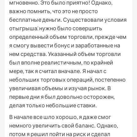
мгновенно․ Это было приятно! Однако,
важно помнить, что это не просто
бесплатные деньги․ Существовали условия
отыгрыша⁚ нужно было совершить
определенный объем торговли, прежде чем
я смогу вывести бонус и заработанные на
нем средства․ Указанный объем торговли
был вполне реалистичным, по крайней
мере, так я считал вначале․ Я начал с
небольших торговых операций, постепенно
увеличивая объемы и изучая рынок․ В
первые дни я был довольно осторожен,
делая только небольшие ставки․
В начале все шло хорошо, я даже смог
немного увеличить свой баланс․ Однако,
потом я решил пойти на риск и сделал