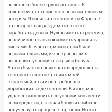
несколько более крупных ставок․ К
сожалению, это привело к незначительным
потерям․ Я понял, что торговля на Форексе –
это не просто игра, где можно легко
заработать деньги․ Нужно иметь стратегию,
анализировать рынок и уметь управлять
рисками․ К счастью, мои потери были
незначительными, и я все равно смог
выполнить условия отыгрыша бонуса․
Важно было не паниковать и продолжать
торговать в соответствии с моей
стратегией, хотя и она требовала
доработки в ходе торговли․ В итоге, мне
удалось выполнить все условия и вывести
свои средства, включая бонус и прибыль,
полученную в процессе торговли․ Но это