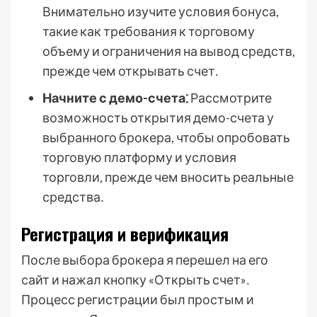
Внимательно изучите условия бонуса,
такие как требования к торговому
объему и ограничения на вывод средств,
прежде чем открывать счет․
Начните с демо-счета⁚
Рассмотрите
возможность открытия демо-счета у
выбранного брокера, чтобы опробовать
торговую платформу и условия
торговли, прежде чем вносить реальные
средства․
Регистрация и верификация
После выбора брокера я перешел на его
сайт и нажал кнопку «Открыть счет»․
Процесс регистрации был простым и