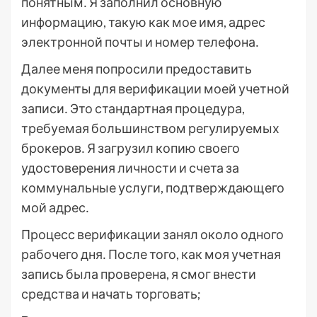
понятным․ Я заполнил основную
информацию, такую как мое имя, адрес
электронной почты и номер телефона․
Далее меня попросили предоставить
документы для верификации моей учетной
записи․ Это стандартная процедура,
требуемая большинством регулируемых
брокеров․ Я загрузил копию своего
удостоверения личности и счета за
коммунальные услуги, подтверждающего
мой адрес․
Процесс верификации занял около одного
рабочего дня․ После того, как моя учетная
запись была проверена, я смог внести
средства и начать торговать;