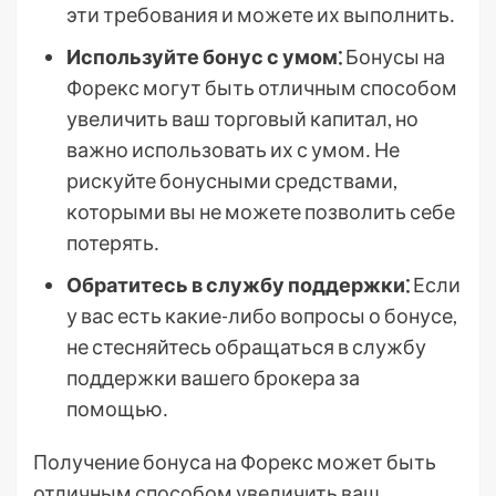
эти требования и можете их выполнить․
Используйте бонус с умом⁚
Бонусы на
Форекс могут быть отличным способом
увеличить ваш торговый капитал, но
важно использовать их с умом․ Не
рискуйте бонусными средствами,
которыми вы не можете позволить себе
потерять․
Обратитесь в службу поддержки⁚
Если
у вас есть какие-либо вопросы о бонусе,
не стесняйтесь обращаться в службу
поддержки вашего брокера за
помощью․
Получение бонуса на Форекс может быть
отличным способом увеличить ваш