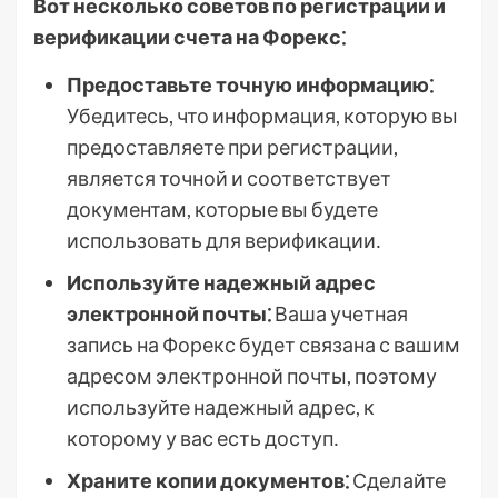
Вот несколько советов по регистрации и
верификации счета на Форекс⁚
Предоставьте точную информацию⁚
Убедитесь, что информация, которую вы
предоставляете при регистрации,
является точной и соответствует
документам, которые вы будете
использовать для верификации․
Используйте надежный адрес
электронной почты⁚
Ваша учетная
запись на Форекс будет связана с вашим
адресом электронной почты, поэтому
используйте надежный адрес, к
которому у вас есть доступ․
Храните копии документов⁚
Сделайте