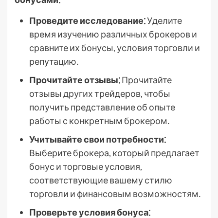
Проведите исследование⁚
Уделите
время изучению различных брокеров и
сравните их бонусы, условия торговли и
репутацию․
Прочитайте отзывы⁚
Прочитайте
отзывы других трейдеров, чтобы
получить представление об опыте
работы с конкретным брокером․
Учитывайте свои потребности⁚
Выберите брокера, который предлагает
бонус и торговые условия,
соответствующие вашему стилю
торговли и финансовым возможностям․
Проверьте условия бонуса⁚