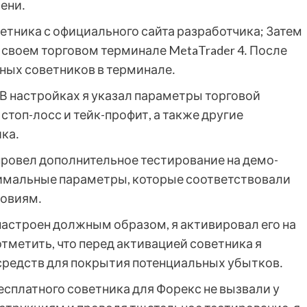
ени․
етника с официального сайта разработчика; Затем
а своем торговом терминале MetaTrader 4․ После
пных советников в терминале․
 В настройках я указал параметры торговой
 стоп-лосс и тейк-профит, а также другие
ка․
провел дополнительное тестирование на демо-
тимальные параметры, которые соответствовали
ловиям․
 настроен должным образом, я активировал его на
тметить, что перед активацией советника я
 средств для покрытия потенциальных убытков․
есплатного советника для Форекс не вызвали у