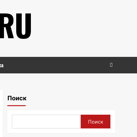
.RU
ка
Поиск
Поиск