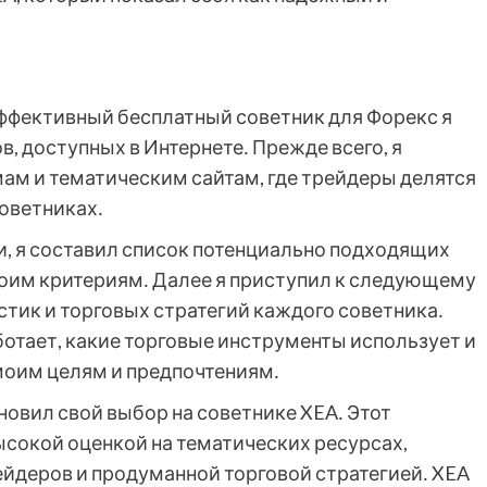
ффективный бесплатный советник для Форекс я
, доступных в Интернете․ Прежде всего, я
м и тематическим сайтам, где трейдеры делятся
оветниках․
, я составил список потенциально подходящих
оим критериям․ Далее я приступил к следующему
стик и торговых стратегий каждого советника․
ботает, какие торговые инструменты использует и
 моим целям и предпочтениям․
овил свой выбор на советнике XEA․ Этот
ысокой оценкой на тематических ресурсах,
деров и продуманной торговой стратегией․ XEA