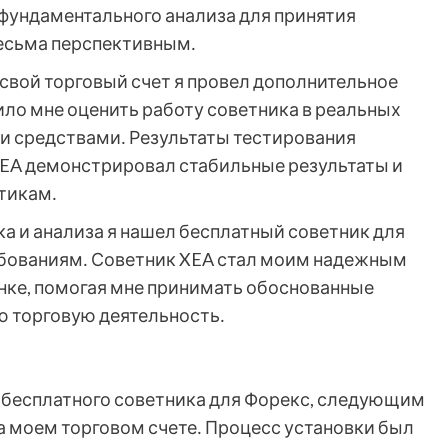
фундаментального анализа для принятия
весьма перспективным․
 свой торговый счет я провел дополнительное
ило мне оценить работу советника в реальных
и средствами․ Результаты тестирования
XEA демонстрировал стабильные результаты и
тикам․
а и анализа я нашел бесплатный советник для
ебованиям․ Советник XEA стал моим надежным
нке, помогая мне принимать обоснованные
ю торговую деятельность․
м бесплатного советника для Форекс, следующим
на моем торговом счете․ Процесс установки был