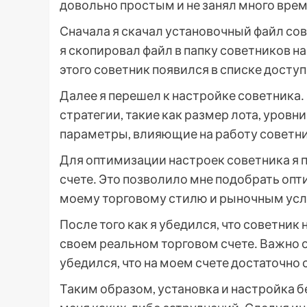
довольно простым и не занял много врем
Сначала я скачал установочный файл сов
я скопировал файл в папку советников н
этого советник появился в списке досту
Далее я перешел к настройке советника․
стратегии, такие как размер лота, уровни
параметры, влияющие на работу советни
Для оптимизации настроек советника я 
счете․ Это позволило мне подобрать оп
моему торговому стилю и рыночным ус
После того как я убедился, что советник
своем реальном торговом счете․ Важно о
убедился, что на моем счете достаточно
Таким образом, установка и настройка б