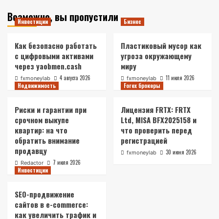
Возможно, вы пропустили
Инвестиции
Бизнес
Как безопасно работать
Пластиковый мусор как
с цифровыми активами
угроза окружающему
через yaobmen.cash
миру
4 августа 2026
11 июля 2026
fxmoneylab
fxmoneylab
Недвижимость
Forex брокеры
Риски и гарантии при
Лицензия FRTX: FRTX
срочном выкупе
Ltd, MISA BFX2025158 и
квартир: на что
что проверить перед
обратить внимание
регистрацией
продавцу
30 июня 2026
fxmoneylab
7 июля 2026
Redactor
Инвестиции
SEO-продвижение
сайтов в e-commerce:
как увеличить трафик и