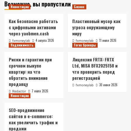
Возможно, вы пропустили
Инвестиции
Бизнес
Как безопасно работать
Пластиковый мусор как
с цифровыми активами
угроза окружающему
через yaobmen.cash
миру
4 августа 2026
11 июля 2026
fxmoneylab
fxmoneylab
Недвижимость
Forex брокеры
Риски и гарантии при
Лицензия FRTX: FRTX
срочном выкупе
Ltd, MISA BFX2025158 и
квартир: на что
что проверить перед
обратить внимание
регистрацией
продавцу
30 июня 2026
fxmoneylab
7 июля 2026
Redactor
Инвестиции
SEO-продвижение
сайтов в e-commerce:
как увеличить трафик и
продажи