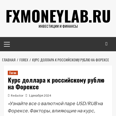
Перейти
FXMONEYLAB.RU
к
содержимому
ИНВЕСТИЦИИ И ФИНАНСЫ
Основное
меню
ГЛАВНАЯ
FOREX
КУРС ДОЛЛАРА К РОССИЙСКОМУ РУБЛЮ НА ФОРЕКСЕ
Forex
Курс доллара к российскому рублю
на Форексе
Redactor
1 декабря 2024
«Узнайте все о валютной паре USD/RUB на
Форексе. Факторы, влияющие на курс,