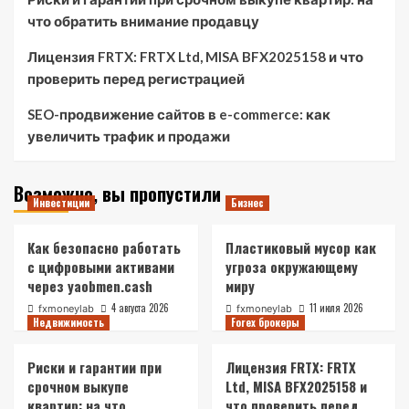
что обратить внимание продавцу
Лицензия FRTX: FRTX Ltd, MISA BFX2025158 и что
проверить перед регистрацией
SEO-продвижение сайтов в e-commerce: как
увеличить трафик и продажи
Возможно, вы пропустили
Инвестиции
Бизнес
Как безопасно работать
Пластиковый мусор как
с цифровыми активами
угроза окружающему
через yaobmen.cash
миру
4 августа 2026
11 июля 2026
fxmoneylab
fxmoneylab
Недвижимость
Forex брокеры
Риски и гарантии при
Лицензия FRTX: FRTX
срочном выкупе
Ltd, MISA BFX2025158 и
квартир: на что
что проверить перед