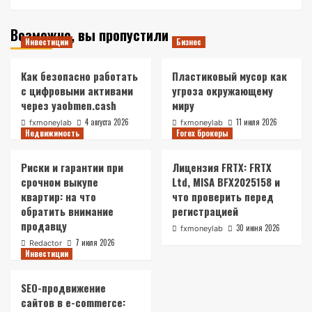
Возможно, вы пропустили
Инвестиции
Бизнес
Как безопасно работать
Пластиковый мусор как
с цифровыми активами
угроза окружающему
через yaobmen.cash
миру
4 августа 2026
11 июля 2026
fxmoneylab
fxmoneylab
Недвижимость
Forex брокеры
Риски и гарантии при
Лицензия FRTX: FRTX
срочном выкупе
Ltd, MISA BFX2025158 и
квартир: на что
что проверить перед
обратить внимание
регистрацией
продавцу
30 июня 2026
fxmoneylab
7 июля 2026
Redactor
Инвестиции
SEO-продвижение
сайтов в e-commerce: