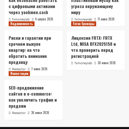
Как безопасно работать
Пластиковый мусор как
с цифровыми активами
угроза окружающему
через yaobmen.cash
миру
4 августа 2026
11 июля 2026
fxmoneylab
fxmoneylab
Недвижимость
Forex брокеры
Риски и гарантии при
Лицензия FRTX: FRTX
срочном выкупе
Ltd, MISA BFX2025158 и
квартир: на что
что проверить перед
обратить внимание
регистрацией
продавцу
30 июня 2026
fxmoneylab
7 июля 2026
Redactor
Инвестиции
SEO-продвижение
сайтов в e-commerce:
как увеличить трафик и
продажи
30 июня 2026
Redactor