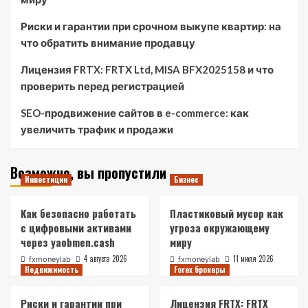
Риски и гарантии при срочном выкупе квартир: на
что обратить внимание продавцу
Лицензия FRTX: FRTX Ltd, MISA BFX2025158 и что
проверить перед регистрацией
SEO-продвижение сайтов в e-commerce: как
увеличить трафик и продажи
Возможно, вы пропустили
Инвестиции
Бизнес
Как безопасно работать
Пластиковый мусор как
с цифровыми активами
угроза окружающему
через yaobmen.cash
миру
4 августа 2026
11 июля 2026
fxmoneylab
fxmoneylab
Недвижимость
Forex брокеры
Риски и гарантии при
Лицензия FRTX: FRTX