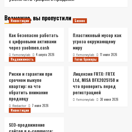
Возможно, вы пропустили
Инвестиции
Бизнес
Как безопасно работать
Пластиковый мусор как
с цифровыми активами
угроза окружающему
через yaobmen.cash
миру
4 августа 2026
11 июля 2026
fxmoneylab
fxmoneylab
Недвижимость
Forex брокеры
Риски и гарантии при
Лицензия FRTX: FRTX
срочном выкупе
Ltd, MISA BFX2025158 и
квартир: на что
что проверить перед
обратить внимание
регистрацией
продавцу
30 июня 2026
fxmoneylab
7 июля 2026
Redactor
Инвестиции
SEO-продвижение
сайтов в e-commerce: