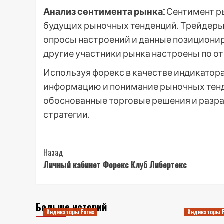
Анализ сентимента рынка⁚
Сентимент р
будущих рыночных тенденций. Трейдеры 
опросы настроений и данные позициониро
другие участники рынка настроены по 
Используя форекс в качестве индикатор
информацию и понимание рыночных тенд
обоснованные торговые решения и разр
стратегии.
Post
Назад
Личный кабинет Форекс Клуб Либертекс
Navigation
Больше историй
Индикаторы Forex
Индикаторы F