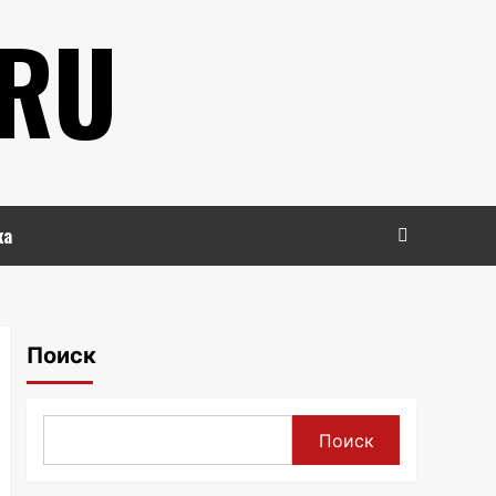
.RU
ка
Поиск
Поиск