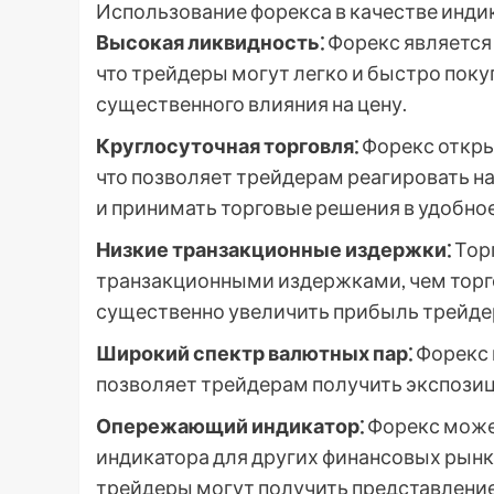
Использование форекса в качестве инди
Высокая ликвидность⁚
Форекс является
что трейдеры могут легко и быстро поку
существенного влияния на цену.
Круглосуточная торговля⁚
Форекс открыт
что позволяет трейдерам реагировать н
и принимать торговые решения в удобное
Низкие транзакционные издержки⁚
Торг
транзакционными издержками, чем торго
существенно увеличить прибыль трейдеро
Широкий спектр валютных пар⁚
Форекс 
позволяет трейдерам получить экспозиц
Опережающий индикатор⁚
Форекс може
индикатора для других финансовых рынк
трейдеры могут получить представление