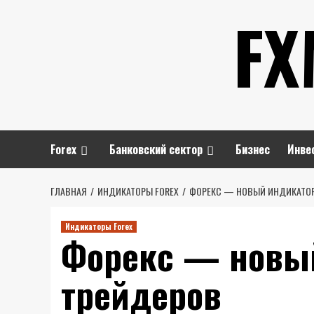
Перейти
FX
к
содержимому
Forex
Банковский сектор
Бизнес
Инве
ГЛАВНАЯ
ИНДИКАТОРЫ FOREX
ФОРЕКС — НОВЫЙ ИНДИКАТОР
Индикаторы Forex
Форекс — новы
трейдеров