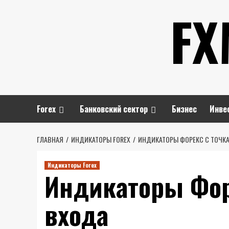
Перейти
FX
к
содержимому
Forex
Банковский сектор
Бизнес
Инве
ГЛАВНАЯ
ИНДИКАТОРЫ FOREX
ИНДИКАТОРЫ ФОРЕКС С ТОЧК
Индикаторы Forex
Индикаторы Фор
входа