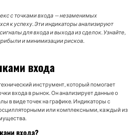
рекс с точками входа — незаменимых
ся к успеху. Эти индикаторы анализируют
игналы для входа и выхода из сделок. Узнайте,
прибыли и минимизации рисков.
чками входа
 технический инструмент, который помогает
чки входа в рынок. Он анализирует данные о
лы в виде точек на графике. Индикаторы с
 осцилляторными или комплексными, каждый из
имущества.
чками входа?