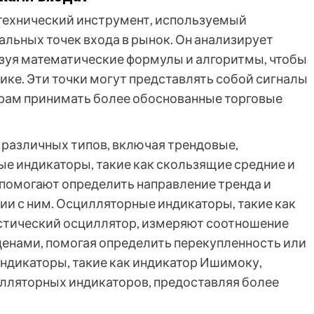
о технический инструмент, используемый
льных точек входа в рынок. Он анализирует
льзуя математические формулы и алгоритмы, чтобы
фике. Эти точки могут представлять собой сигналы
ерам принимать более обоснованные торговые
 различных типов, включая трендовые,
е индикаторы, такие как скользящие средние и
 помогают определить направление тренда и
ии с ним. Осцилляторные индикаторы, такие как
хастический осциллятор, измеряют соотношение
енами, помогая определить перекупленность или
ндикаторы, такие как индикатор Ишимоку,
лляторных индикаторов, предоставляя более