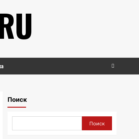
.RU
ка
Поиск
Поиск