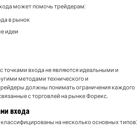
входа может помочь трейдерам⁚
да в рынок
е идеи
 с точками входа не являются идеальными и
ругими методами технического и
 трейдеры должны понимать ограничения каждого
связанные с торговлей на рынке Форекс.
ами входа
 классифицированы на несколько основных типов⁚