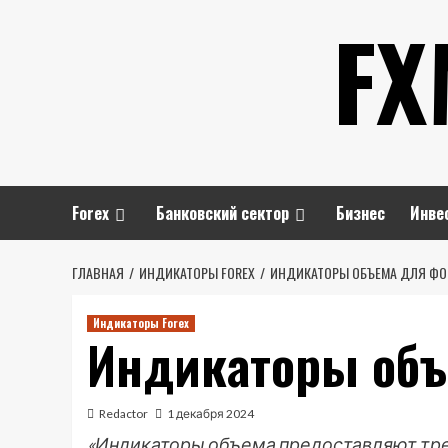
Перейти
FX
к
содержимому
Forex
Банковский сектор
Бизнес
Инве
ГЛАВНАЯ
ИНДИКАТОРЫ FOREX
ИНДИКАТОРЫ ОБЪЕМА ДЛЯ ФО
Индикаторы Forex
Индикаторы объ
Redactor
1 декабря 2024
«Индикаторы объема предоставляют тре