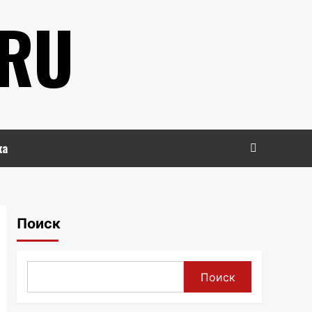
.RU
ка
Поиск
Поиск