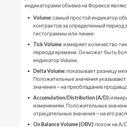
индикаторами объема на Форексе являют
Volume
⁚ самый простой индикатор о
контрактов за определенный период 
гистограммы или линии.
Tick Volume
⁚ измеряет количество ти
периода времени. Он может быть бол
индикатор Volume.
Delta Volume
⁚ показывает разницу м
Положительные значения указывают 
значения ౼ на преобладание продавцо
Accumulation/Distribution (A/D)
⁚ изме
изменениям. Положительные значения
отрицательные значения ౼ на его рас
On Balance Volume (OBV)
⁚ похож на A