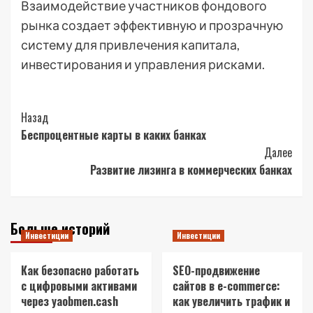
Взаимодействие участников фондового
рынка создает эффективную и прозрачную
систему для привлечения капитала,
инвестирования и управления рисками.
Post
Назад
Беспроцентные карты в каких банках
Navigation
Далее
Развитие лизинга в коммерческих банках
Больше историй
Инвестиции
Инвестиции
Как безопасно работать
SEO-продвижение
с цифровыми активами
сайтов в e-commerce:
через yaobmen.cash
как увеличить трафик и