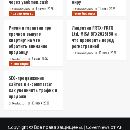
через yaobmen.cash
миру
4 августа 2026
11 июля 2026
fxmoneylab
fxmoneylab
Недвижимость
Forex брокеры
Риски и гарантии при
Лицензия FRTX: FRTX
срочном выкупе
Ltd, MISA BFX2025158 и
квартир: на что
что проверить перед
обратить внимание
регистрацией
продавцу
30 июня 2026
fxmoneylab
7 июля 2026
Redactor
Инвестиции
SEO-продвижение
сайтов в e-commerce:
как увеличить трафик и
продажи
30 июня 2026
Redactor
Copyright © Все права защищены.
|
CoverNews
от AF