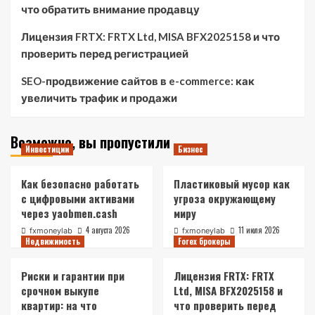
что обратить внимание продавцу
Лицензия FRTX: FRTX Ltd, MISA BFX2025158 и что
проверить перед регистрацией
SEO-продвижение сайтов в e-commerce: как
увеличить трафик и продажи
Возможно, вы пропустили
Инвестиции
Бизнес
Как безопасно работать
Пластиковый мусор как
с цифровыми активами
угроза окружающему
через yaobmen.cash
миру
4 августа 2026
11 июля 2026
fxmoneylab
fxmoneylab
Недвижимость
Forex брокеры
Риски и гарантии при
Лицензия FRTX: FRTX
срочном выкупе
Ltd, MISA BFX2025158 и
квартир: на что
что проверить перед